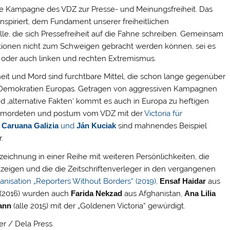
 die Kampagne des VDZ zur Presse- und Meinungsfreiheit. Das
nspiriert, dem Fundament unserer freiheitlichen
le, die sich Pressefreiheit auf die Fahne schreiben. Gemeinsam
aktionen nicht zum Schweigen gebracht werden können, sei es
us oder auch linken und rechten Extremismus.
eit und Mord sind furchtbare Mittel, die schon lange gegenüber
n Demokratien Europas. Getragen von aggressiven Kampagnen
d ‚alternative Fakten‘ kommt es auch in Europa zu heftigen
n ermordeten und postum vom VDZ mit der
Victoria für
Caruana Galizia
und
Ján Kuciak
sind mahnendes Beispiel
.
zeichnung in einer Reihe mit weiteren Persönlichkeiten, die
 zeigen und die die Zeitschriftenverleger in den vergangenen
anisation „Reporters Without Borders“ (2019)
,
Ensaf Haidar
aus
 (2016) wurden auch
Farida Nekzad
aus Afghanistan,
Ana Lilia
ann
(alle 2015) mit der „Goldenen Victoria“ gewürdigt.
er / Dela Press.