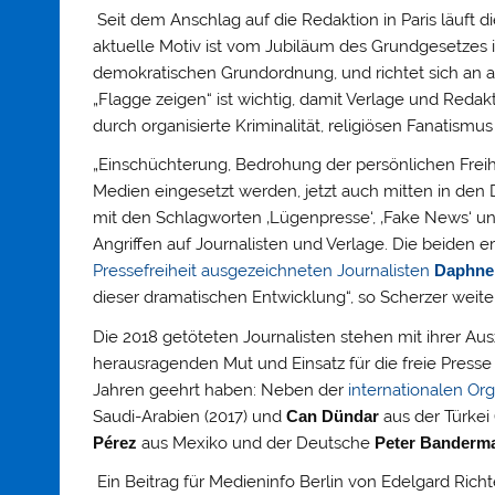
Seit dem Anschlag auf die Redaktion in Paris läuft
aktuelle Motiv ist vom Jubiläum des Grundgesetzes i
demokratischen Grundordnung, und richtet sich an al
„Flagge zeigen“ ist wichtig, damit Verlage und Red
durch organisierte Kriminalität, religiösen Fanatism
„Einschüchterung, Bedrohung der persönlichen Freih
Medien eingesetzt werden, jetzt auch mitten in de
mit den Schlagworten ‚Lügenpresse‘, ‚Fake News‘ un
Angriffen auf Journalisten und Verlage. Die beide
Pressefreiheit ausgezeichneten Journalisten
Daphne 
dieser dramatischen Entwicklung“, so Scherzer weiter
Die 2018 getöteten Journalisten stehen mit ihrer Aus
herausragenden Mut und Einsatz für die freie Presse
Jahren geehrt haben: Neben der
internationalen Org
Saudi-Arabien (2017) und
Can Dündar
aus der Türkei
Pérez
aus Mexiko und der Deutsche
Peter Banderm
Ein Beitrag für Medieninfo Berlin von Edelgard Richt