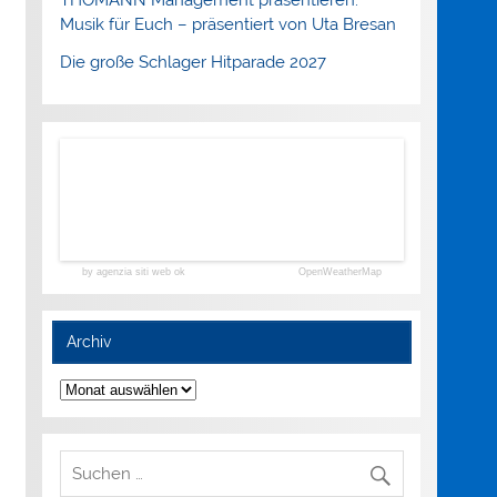
Musik für Euch – präsentiert von Uta Bresan
Die große Schlager Hitparade 2027
by agenzia siti web ok
OpenWeatherMap
Archiv
Archiv