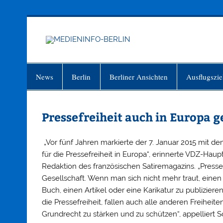
Zum
Inhalt
springen
MEDIEN
Just another WordPress site
News
Berlin
Berliner Ansichten
Ausflugszie
Pressefreiheit auch in Europa 
„Vor fünf Jahren markierte der 7. Januar 2015 mit 
für die Pressefreiheit in Europa“, erinnerte VDZ-Ha
Redaktion des französischen Satiremagazins. „Presse
Gesellschaft. Wenn man sich nicht mehr traut, einen 
Buch, einen Artikel oder eine Karikatur zu publiziere
die Pressefreiheit, fallen auch alle anderen Freiheit
Grundrecht zu stärken und zu schützen“, appelliert S