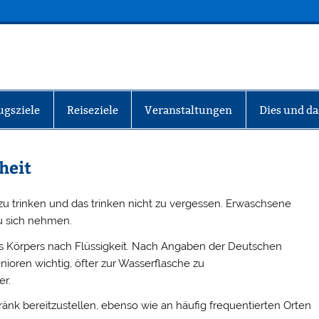
INFO-BERLIN
ugsziele
Reiseziele
Veranstaltungen
Dies und da
heit
u trinken und das trinken nicht zu vergessen. Erwaschsene
zu sich nehmen.
es Körpers nach Flüssigkeit. Nach Angaben der Deutschen
nioren wichtig, öfter zur Wasserflasche zu
er.
ränk bereitzustellen, ebenso wie an häufig frequentierten Orten