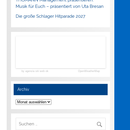
Musik für Euch – präsentiert von Uta Bresan
Die große Schlager Hitparade 2027
by agenzia siti web ok
OpenWeatherMap
Archiv
Archiv