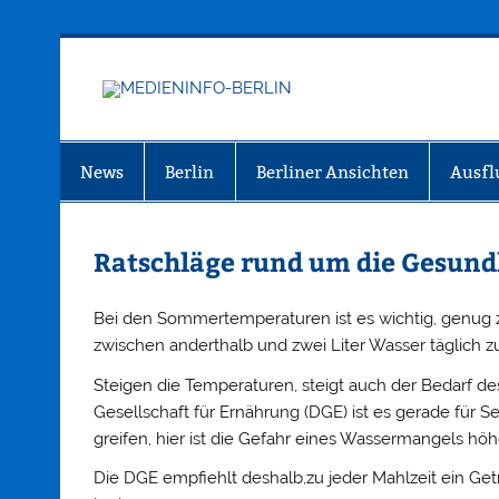
Zum
Inhalt
springen
MEDIEN
Just another WordPress site
News
Berlin
Berliner Ansichten
Ausfl
Ratschläge rund um die Gesund
Bei den Sommertemperaturen ist es wichtig, genug z
zwischen anderthalb und zwei Liter Wasser täglich 
Steigen die Temperaturen, steigt auch der Bedarf d
Gesellschaft für Ernährung (DGE) ist es gerade für Se
greifen, hier ist die Gefahr eines Wassermangels höh
Die DGE empfiehlt deshalb,zu jeder Mahlzeit ein Get