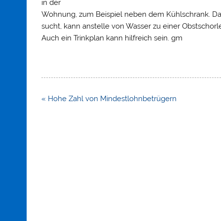
in der
Wohnung, zum Beispiel neben dem Kühlschrank. Das 
sucht, kann anstelle von Wasser zu einer Obst­schorl
Auch ein Trinkplan kann hilfreich sein. gm
Beitragsnavigation
« Hohe Zahl von Mindestlohnbetrügern