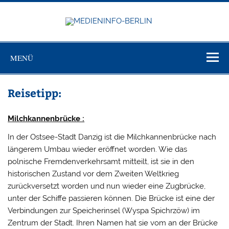
Zum
Inhalt
springen
MEDIEN
Just another WordPress site
BERL
MENÜ
Reisetipp:
Milchkannenbrücke :
In der Ostsee-Stadt Danzig ist die Milchkannenbrücke nach
längerem Umbau wie­der eröffnet worden. Wie das
polnische Fremdenver­kehrsamt mitteilt, ist sie in den
historischen Zustand vor dem Zweiten Weltkrieg
zurückversetzt worden und nun wieder eine Zugbrü­cke,
unter der Schiffe pas­sieren können. Die Brücke ist eine der
Verbindungen zur Speicherinsel (Wyspa Spichrzöw) im
Zentrum der Stadt. Ihren Namen hat sie vom an der Brücke