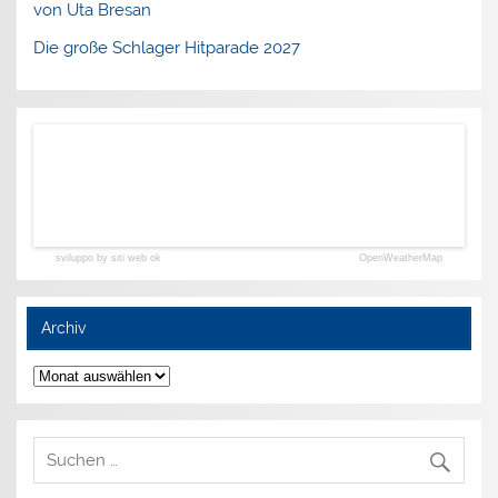
von Uta Bresan
Die große Schlager Hitparade 2027
sviluppo by siti web ok
OpenWeatherMap
Archiv
Archiv