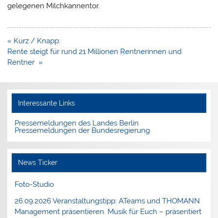
gele­genen Milchkannentor.
Beitragsnavigation
« Kurz / Knapp:
Rente steigt für rund 21 Millionen Rentnerinnen und
Rentner »
Interessante Links
Pressemeldungen des Landes Berlin
Pressemeldungen der Bundesregierung
News Ticker
Foto-Studio
26.09.2026 Veranstaltungstipp: ATeams und THOMANN
Management präsentieren. Musik für Euch – präsentiert