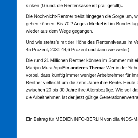
sinken (Grund: die Rentenkasse ist prall gefüllt)..
Die Noch-nicht-Rentner treibt hingegen die Sorge um, wi
gehen können. Bis 70 ? Angela Merkel ist im Bundesta
wieder aus dem Wege gegangen.
Und wie stehts’s mit der Höhe des Renten­niveaus im V
45 Prozent, 2031 44,6 Prozent und dann wie wei­ter).
Die rund 21 Millionen Rentner können im Sommer mit ei
Marijan Murat/dpa
Ein anderes Thema:
Wer in der Schul
vorbei, dass künftig immer weniger Arbeitnehmer für 
Rentner vielleicht um die zehn Jahre ihre Rente. Heut
zwischen 20 bis 30 Jahre ihre Altersbezüge. Wie soll d
die Arbeitnehmer. Ist der jetzt gültige Generationenver­t
Ein Beitrag für MEDIENINFO-BERLIN von dila /NDS-M