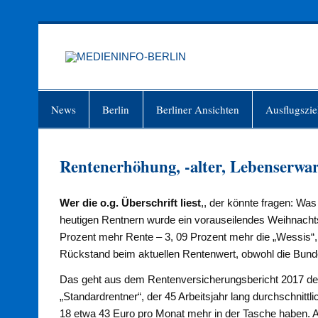
Zum
Inhalt
springen
MEDIEN
Just another WordPress site
News
Berlin
Berliner Ansichten
Ausflugszie
Rentenerhöhung, -alter, Lebenserwa
Wer die o.g. Überschrift liest
,, der könnte fragen: Wa
heutigen Rentnern wurde ein vorauseilendes Weihnachts
Prozent mehr Rente – 3, 09 Prozent mehr die „Wessis“,
Rückstand beim aktuel­len Rentenwert, obwohl die Bund
Das geht aus dem Rentenversiche­rungsbericht 2017 der 
„Standardrentner“, der 45 Arbeitsjahr lang durchschnitt­l
18 etwa 43 Euro pro Monat mehr in der Tasche haben. A