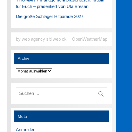
für Euch – präsentiert von Uta Bresan
Die große Schlager Hitparade 2027
by web agency siti web ok
OpenWeatherMap
Archiv
Archiv
Meta
Anmelden