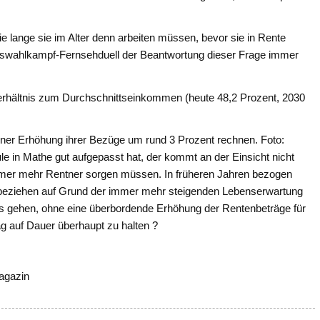
e lange sie im Alter denn arbeiten müssen, bevor sie in Rente
gswahlkampf-Fernsehduell der Beantwortung dieser Frage immer
erhältnis zum Durch­schnittseinkommen (heute 48,2 Prozent, 2030
ner Erhöhung ihrer Bezüge um rund 3 Prozent rechnen. Foto:
e in Mathe gut aufgepasst hat, der kommt an der Einsicht nicht
immer mehr Rentner sorgen müssen. In früheren Jahren bezogen
e beziehen auf Grund der immer mehr steigenden Le­benserwartung
as gehen, ohne eine über­bordende Erhöhung der Renten­beträge für
rag auf Dauer überhaupt zu hal­ten ?
agazin