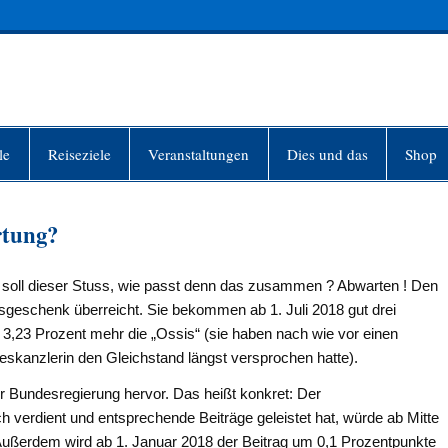
INFO-BERLIN
le
Reiseziele
Veranstaltungen
Dies und das
Shop
rtung?
s soll dieser Stuss, wie passt denn das zusam­men ? Abwarten ! Den
ge­schenk überreicht. Sie bekommen ab 1. Juli 2018 gut drei
 3,23 Prozent mehr die „Ossis“ (sie haben nach wie vor einen
eskanzlerin den Gleichstand längst versprochen hatte).
Bundesre­gierung hervor. Das heißt kon­kret: Der
ich verdient und entsprechende Beiträge geleistet hat, würde ab Mitte
ußer­dem wird ab 1. Januar 2018 der Beitrag um 0,1 Prozentpunkte