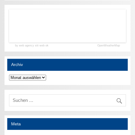
by web agency siti web ok
OpenWeatherMap
Archiv
Archiv
Meta