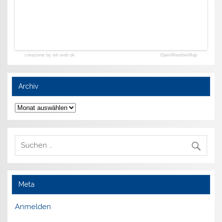
creazione by siti web ok
OpenWeatherMap
Archiv
Archiv
Meta
Anmelden