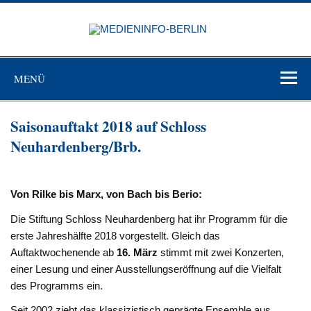
Zum
Inhalt
MEDIEN
springen
BERL
Just another WordPress site
MENÜ
Saisonauftakt 2018 auf Schloss
Neuhardenberg/Brb.
Von Rilke bis Marx, von Bach bis Berio:
Die Stiftung Schloss Neuhardenberg hat ihr Programm für die
erste Jahreshälfte 2018 vorgestellt. Gleich das
Auftaktwochenende ab
16. März
stimmt mit zwei Konzerten,
einer Lesung und einer Ausstellungseröffnung auf die Vielfalt
des Programms ein.
Seit 2002 zieht das klassizistisch geprägte Ensemble aus