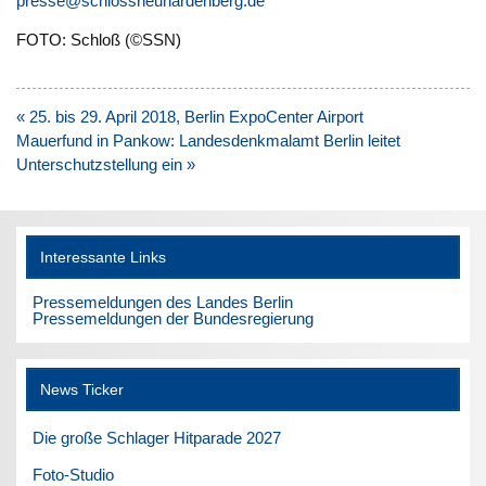
presse@schlossneuhardenberg.de
FOTO: Schloß (©SSN)
Beitragsnavigation
« 25. bis 29. April 2018, Berlin ExpoCenter Airport
Mauerfund in Pankow: Landesdenkmalamt Berlin leitet
Unterschutzstellung ein »
Interessante Links
Pressemeldungen des Landes Berlin
Pressemeldungen der Bundesregierung
News Ticker
Die große Schlager Hitparade 2027
Foto-Studio