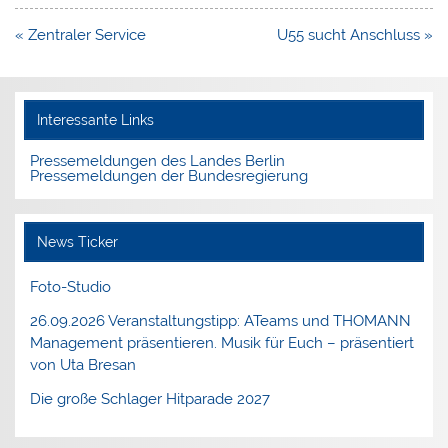
Beitragsnavigation
« Zentraler Service
U55 sucht Anschluss »
Interessante Links
Pressemeldungen des Landes Berlin
Pressemeldungen der Bundesregierung
News Ticker
Foto-Studio
26.09.2026 Veranstaltungstipp: ATeams und THOMANN
Management präsentieren. Musik für Euch – präsentiert
von Uta Bresan
Die große Schlager Hitparade 2027