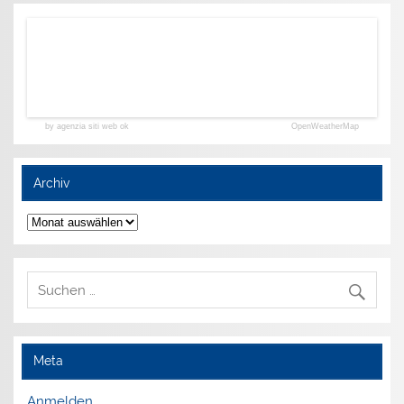
by agenzia siti web ok
OpenWeatherMap
Archiv
Archiv
Meta
Anmelden