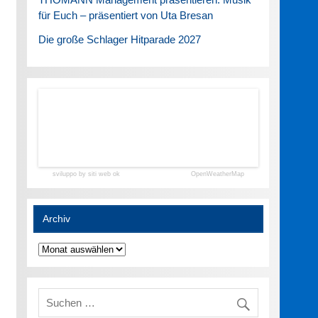
für Euch – präsentiert von Uta Bresan
Die große Schlager Hitparade 2027
sviluppo by siti web ok
OpenWeatherMap
Archiv
Archiv