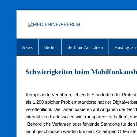
Zum
Inhalt
springen
MEDIEN
Just another WordPress site
News
Berlin
Berliner Ansichten
Ausflugszie
Schwierigkeiten beim Mobilfunkaus
Komplizierte Verfahren, fehlende Standorte oder Protest
als 1.200 solcher Problemstandorte hat der Digitalverb
veröffentlicht. Die Daten basieren auf Angaben der Net
interaktiven Karte wollen wir Transparenz schaffen“, s
„Behördliche Verfahren oder fehlende Standorte für den
nicht geschlossen werden können. An einigen Orten ste