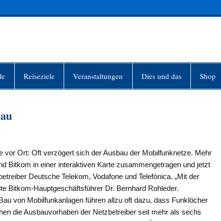
INFO-BERLIN
le
Reiseziele
Veranstaltungen
Dies und das
Shop
bau
e vor Ort: Oft verzögert sich der Ausbau der Mobilfunknetze. Mehr
and Bitkom in einer interaktiven Karte zusammengetragen und jetzt
zbetreiber Deutsche Telekom, Vodafone und Telefónica. „Mit der
agte Bitkom-Hauptgeschäftsführer Dr. Bernhard Rohleder.
 Bau von Mobilfunkanlagen führen allzu oft dazu, dass Funklöcher
hen die Ausbauvorhaben der Netzbetreiber seit mehr als sechs