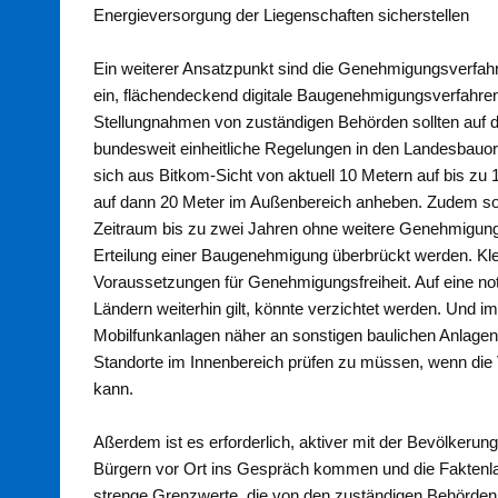
Energieversorgung der Liegenschaften sicherstellen
Ein weiterer Ansatzpunkt sind die Genehmigungsverfah
ein, flächendeckend digitale Baugenehmigungsverfahren
Stellungnahmen von zuständigen Behörden sollten auf d
bundesweit einheitliche Regelungen in den Landesbau
sich aus Bitkom-Sicht von aktuell 10 Metern auf bis zu
auf dann 20 Meter im Außenbereich anheben. Zudem sollt
Zeitraum bis zu zwei Jahren ohne weitere Genehmigung 
Erteilung einer Baugenehmigung überbrückt werden. Klei
Voraussetzungen für Genehmigungsfreiheit. Auf eine no
Ländern weiterhin gilt, könnte verzichtet werden. Und i
Mobilfunkanlagen näher an sonstigen baulichen Anlagen 
Standorte im Innenbereich prüfen zu müssen, wenn di
kann.
Aßerdem ist es erforderlich, aktiver mit der Bevölkerun
Bürgern vor Ort ins Gespräch kommen und die Faktenla
strenge Grenzwerte, die von den zuständigen Behörden i