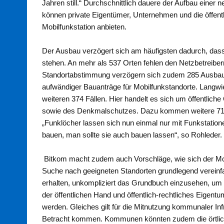
Jahren still.“ Durchschnittlich dauere der Aufbau eine
können private Eigentümer, Unternehmen und die öffen
Mobilfunkstation anbieten.
Der Ausbau verzögert sich am häufigsten dadurch, dass
stehen. An mehr als 537 Orten fehlen den Netzbetreib
Standortabstimmung verzögern sich zudem 285 Ausbauv
aufwändiger Bauanträge für Mobilfunkstandorte. Langw
weiteren 374 Fällen. Hier handelt es sich um öffentli
sowie des Denkmalschutzes. Dazu kommen weitere 71
„Funklöcher lassen sich nun einmal nur mit Funkstation
bauen, man sollte sie auch bauen lassen“, so Rohleder.
Bitkom macht zudem auch Vorschläge, wie sich der Mobi
Suche nach geeigneten Standorten grundlegend vereinf
erhalten, unkompliziert das Grundbuch einzusehen, um
der öffentlichen Hand und öffentlich-rechtliches Eigentum
werden. Gleiches gilt für die Mitnutzung kommunaler Inf
Betracht kommen. Kommunen könnten zudem die örtliche