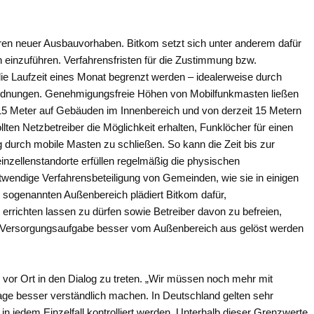
ren neuer Ausbauvorhaben. Bitkom setzt sich unter anderem dafür
 einzuführen. Verfahrensfristen für die Zustimmung bzw.
ie Laufzeit eines Monat begrenzt werden – idealerweise durch
ordnungen. Genehmigungsfreie Höhen von Mobilfunkmasten ließen
 15 Meter auf Gebäuden im Innenbereich und von derzeit 15 Metern
en Netzbetreiber die Möglichkeit erhalten, Funklöcher für einen
durch mobile Masten zu schließen. So kann die Zeit bis zur
nzellenstandorte erfüllen regelmäßig die physischen
twendige Verfahrensbeteiligung von Gemeinden, wie sie in einigen
m sogenannten Außenbereich plädiert Bitkom dafür,
errichten lassen zu dürfen sowie Betreiber davon zu befreien,
e Versorgungsaufgabe besser vom Außenbereich aus gelöst werden
g vor Ort in den Dialog zu treten. „Wir müssen noch mehr mit
ge besser verständlich machen. In Deutschland gelten sehr
n jedem Einzelfall kontrolliert werden. Unterhalb dieser Grenzwerte