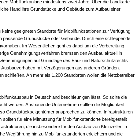
r neuen Mobilfunkanlage mindestens zwei Jahre. Über die Landkarte
tliche Hand ihre Grundstücke und Gebäude zum Aufbau einer
 keine geeigneten Standorte für Mobilfunkstationen zur Verfügung
ern passende Grundstücke oder Gebäude. Durch eine schleppende
orhaben. Im Wesentlichen geht es dabei um die Vorbereitung
ierige Genehmigungsverfahren bremsen den Ausbau aktuell in
che Genehmigungen auf Grundlage des Bau- und Naturschutzrechts
 Ausbauvorhaben mit Verzögerungen aus anderen Gründen.
en schließen. An mehr als 1.200 Standorten wollen die Netzbetreiber
lfunkausbau in Deutschland beschleunigen lässt. So sollte die
acht werden. Ausbauende Unternehmen sollten die Möglichkeit
 so Grundstückseigentümer ansprechen zu können. Infrastrukturen
 sollten für eine Mitnutzung für Mobilfunkstandorte bereitgestellt
rastrukturen, die insbesondere für den Ausbau von Kleinzellen in
 Wegführung hin zu Mobilfunkstandorten erleichtern und die