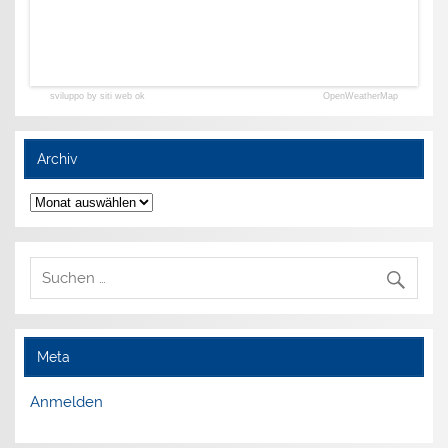
sviluppo by siti web ok
OpenWeatherMap
Archiv
Archiv
Meta
Anmelden