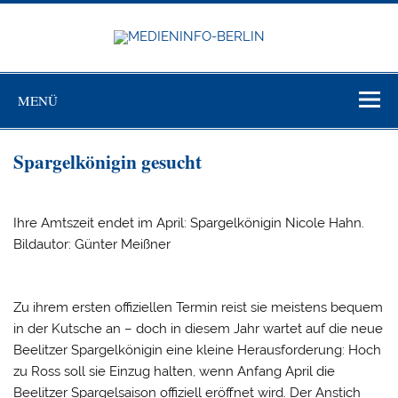
Zum
Inhalt
springen
MEDIEN
BERL
Just another WordPress site
MENÜ
Spargelkönigin gesucht
Ihre Amtszeit endet im April: Spargelkönigin Nicole Hahn.
Bildautor: Günter Meißner
Zu ihrem ersten offiziellen Termin reist sie meistens bequem
in der Kutsche an – doch in diesem Jahr wartet auf die neue
Beelitzer Spargelkönigin eine kleine Herausforderung: Hoch
zu Ross soll sie Einzug halten, wenn Anfang April die
Beelitzer Spargelsaison offiziell eröffnet wird. Der Anstich