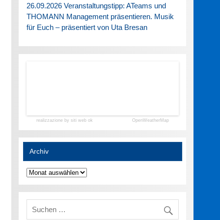
26.09.2026 Veranstaltungstipp: ATeams und
THOMANN Management präsentieren. Musik
für Euch – präsentiert von Uta Bresan
realizzazione by siti web ok
OpenWeatherMap
Archiv
Archiv