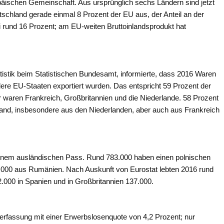
äischen Gemeinschaft. Aus ursprünglich sechs Ländern sind jetzt
chland gerade einmal 8 Prozent der EU aus, der Anteil an der
 rund 16 Prozent; am EU-weiten Bruttoinlandsprodukt hat
atistik beim Statistischen Bundesamt, informierte, dass 2016 Waren
ere EU-Staaten exportiert wurden. Das entspricht 59 Prozent der
 waren Frankreich, Großbritannien und die Niederlande. 58 Prozent
nd, insbesondere aus den Niederlanden, aber auch aus Frankreich
 einem ausländischen Pass. Rund 783.000 haben einen polnischen
4.000 aus Rumänien. Nach Auskunft von Eurostat lebten 2016 rund
.000 in Spanien und in Großbritannien 137.000.
Verfassung mit einer Erwerbslosenquote von 4,2 Prozent; nur