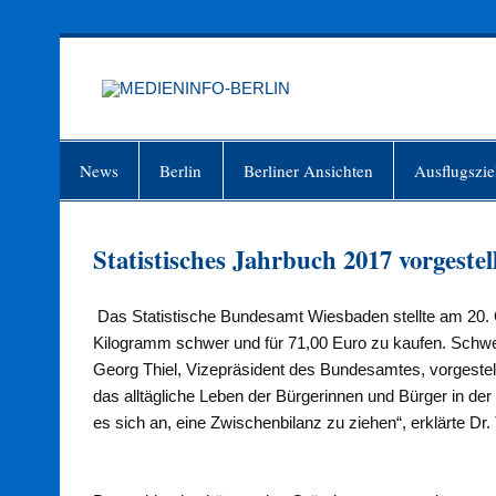
Zum
Inhalt
springen
MEDIEN
Just another WordPress site
News
Berlin
Berliner Ansichten
Ausflugszie
Statistisches Jahrbuch 2017 vorgestel
Das Statistische Bundesamt Wiesbaden stellte am 20. O
Kilogramm schwer und für 71,00 Euro zu kaufen. Schwer
Georg Thiel, Vizepräsident des Bundesamtes, vorgestel
das alltägliche Leben der Bürgerinnen und Bürger in de
es sich an, eine Zwischenbilanz zu ziehen“, erklärte Dr. 