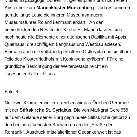
Museumspädagogin Doreen Klinger empfiehlt uns noch einen
Abstecher zum
Marienkloster
Münzenberg
. Dort restaurieren
gerade junge Leute die inneren Museumsmauern.
Museumsführer Roland Lehmann erklärt: „An den
beeindruckenden Resten der Kirche St. Marien lassen sich
noch heute alle Elemente einer ottonischen Basilika mit Apsis,
Querhaus, dreischiffigem Langhaus und Westbau ablesen.
Einmalig auch die vollständig erhaltene Ostkrypta und sichtbare
Teile des Klosterfriedhofs mit Kopfnischengräbern“. Für eine
gründliche Besichtigung der Welterbestadt reicht ein
Tagesaufenthalt nicht aus…
Foto: 4
Nur zwei Kilometer weiter erreichen wir das Örtchen Gernrode
mit der
Stiftskirche St.
Cyriakus
. Die von Markgraf Gero 959
auf dem Gelände seiner Burg gegründete Stiftskirche gehört zu
den beeindruckendsten Bauwerken an der „Straße der
Romanik“. Ausdruck mittelalterlicher Gedankenwelt ist das