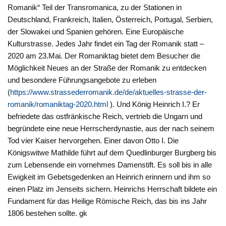
Romanik“ Teil der Transromanica, zu der Stationen in
Deutschland, Frankreich, Italien, Österreich, Portugal, Serbien,
der Slowakei und Spanien gehören. Eine Europäische
Kulturstrasse. Jedes Jahr findet ein Tag der Romanik statt –
2020 am 23.Mai. Der Romaniktag bietet dem Besucher die
Möglichkeit Neues an der Straße der Romanik zu entdecken
und besondere Führungsangebote zu erleben
(
https://www.strassederromanik.de/de/aktuelles-strasse-der-
romanik/romaniktag-2020.html
). Und König Heinrich I.? Er
befriedete das ostfränkische Reich, vertrieb die Ungarn und
begründete eine neue Herrscherdynastie, aus der nach seinem
Tod vier Kaiser hervorgehen. Einer davon Otto I. Die
Königswitwe Mathilde führt auf dem Quedlinburger Burgberg bis
zum Lebensende ein vornehmes Damenstift. Es soll bis in alle
Ewigkeit im Gebetsgedenken an Heinrich erinnern und ihm so
einen Platz im Jenseits sichern. Heinrichs Herrschaft bildete ein
Fundament für das Heilige Römische Reich, das bis ins Jahr
1806 bestehen sollte. gk