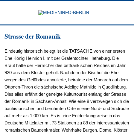
Zum
Inhalt
MEDIEN
springen
BERL
Just another WordPress site
Strasse der Romanik
Eindeutig historisch belegt ist die TATSACHE von einer ersten
Ehe König Heinrich I. mit der Grafentochter Hatheburg. Die
Braut hatte der Herrscher des ostfränkischen Reiches im Jahr
920 aus dem Kloster geholt. Nachdem der Bischof die Ehe
wegen des Gelübdes annulierte, heiratete der Monarch auf dem
Ottonen-Thron die sächsische Adelige Mathilde in Quedlinburg.
Dies alles erfährt der geneigte Kulturtourist entlang der Strasse
der Romanik in Sachsen-Anhalt. Wie eine 8 verzweigen sich die
bauhistorischen und berühmten Orte in eine Nord- und Südroute
auf mehr als 1.000 km. Es ist eine Entdeckungsreise in das
Deutsche Mittelalter mit 73 Stationen zu 88 der interessantesten
romanischen Baudenkmäler. Wehrhafte Burgen, Dome, Klöster