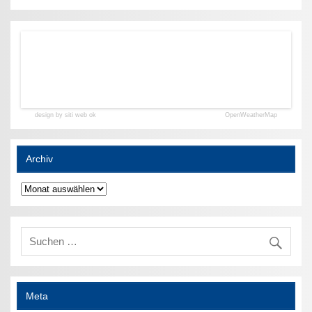
design by siti web ok
OpenWeatherMap
Archiv
Archiv
Meta