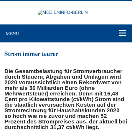
Zum
Inhalt
MEDIEN
springen
BERL
Just another WordPress site
MENÜ
Strom immer teurer
Die Gesamtbelastung für Stromverbraucher
durch Steuern, Abgaben und Umlagen wird
2020 voraussichtlich einen Rekordwert von
mehr als 36 Milliarden Euro (ohne
Mehrwertsteuer) erreichen. Denn mit 16,48
Cent pro Kilowattstunde (ct/kWh) Strom sind
die staatlich verursachten Kosten auf der
Stromrechnung für Haushaltskunden 2020
so hoch wie nie zuvor und machen 52
Prozent des Strompreises aus, der aktuell bei
durchschnittlich 31,37 ct/kWh liegt.