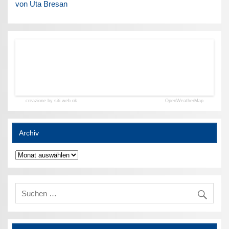
von Uta Bresan
creazione by siti web ok
OpenWeatherMap
Archiv
Archiv