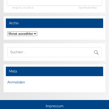
design by siti web ok
OpenWeatherMap
Archiv
Archiv
Meta
Anmelden
Impressum