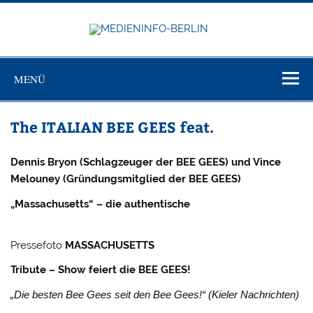
Zum
Inhalt
springen
MEDIEN
Just another WordPress site
BERL
MENÜ
The ITALIAN BEE GEES feat.
Dennis Bryon (Schlagzeuger der BEE GEES) und
Vince
Melouney (Gründungsmitglied der BEE GEES)
„Massachusetts“ – die authentische
Pressefoto
MASSACHUSETTS
Tribute – Show feiert die BEE GEES!
„Die besten Bee Gees seit den Bee Gees!“ (Kieler Nachrichten)