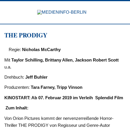
Zum
Inhalt
MEDIEN
springen
BERL
Just another WordPress site
THE PRODIGY
Regie:
Nicholas McCarthy
Mit
Taylor Schilling, Brittany Allen, Jackson Robert Scott
u.a.
Drehbuch:
Jeff Buhler
Produzenten:
Tara Farney, Tripp Vinson
KINOSTART: Ab 07. Februar 2019 im Verleih Splendid Film
Zum Inhalt:
Von Orion Pictures kommt der nervenzerreißende Horror-
Thriller THE PRODIGY von Regisseur und Genre-Autor