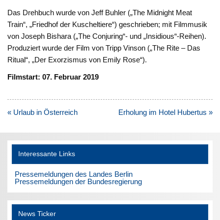
Das Drehbuch wurde von Jeff Buhler („The Midnight Meat
Train“, „Friedhof der Kuscheltiere“) geschrieben; mit Filmmusik
von Joseph Bishara („The Conjuring“- und „Insidious“-Reihen).
Produziert wurde der Film von Tripp Vinson („The Rite – Das
Ritual“, „Der Exorzismus von Emily Rose“).
Filmstart: 07. Februar 2019
Beitragsnavigation
« Urlaub in Österreich
Erholung im Hotel Hubertus »
Interessante Links
Pressemeldungen des Landes Berlin
Pressemeldungen der Bundesregierung
News Ticker