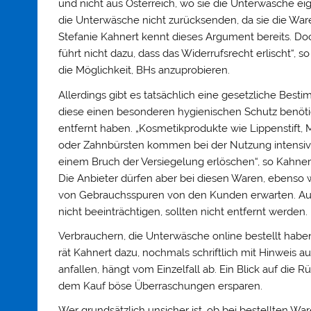
und nicht aus Österreich, wo sie die Unterwäsche eige
die Unterwäsche nicht zurücksenden, da sie die Ware
Stefanie Kahnert kennt dieses Argument bereits. Do
führt nicht dazu, dass das Widerrufsrecht erlischt“,
die Möglichkeit, BHs anzuprobieren.
Allerdings gibt es tatsächlich eine gesetzliche Best
diese einen besonderen hygienischen Schutz benöti
entfernt haben. „Kosmetikprodukte wie Lippenstift, 
oder Zahnbürsten kommen bei der Nutzung intensiv 
einem Bruch der Versiegelung erlöschen“, so Kahner
Die Anbieter dürfen aber bei diesen Waren, ebenso 
von Gebrauchsspuren von den Kunden erwarten. Auc
nicht beeinträchtigen, sollten nicht entfernt werden.
Verbrauchern, die Unterwäsche online bestellt habe
rät Kahnert dazu, nochmals schriftlich mit Hinweis 
anfallen, hängt vom Einzelfall ab. Ein Blick auf d
dem Kauf böse Überraschungen ersparen.
Wer grundsätzlich unsicher ist, ob bei bestellten Wa