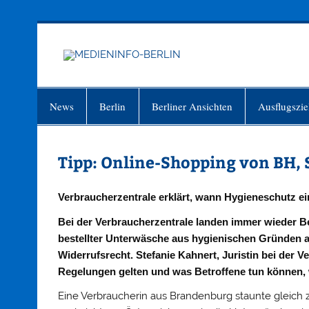
Zum
Inhalt
springen
MEDIEN
Just another WordPress site
News
Berlin
Berliner Ansichten
Ausflugszie
Tipp: Online-Shopping von BH, 
Verbraucherzentrale erklärt, wann Hygieneschutz ein
Bei der Verbraucherzentrale landen immer wieder 
bestellter Unterwäsche aus hygienischen Gründen 
Widerrufsrecht. Stefanie Kahnert, Juristin bei der 
Regelungen gelten und was Betroffene tun können, 
Eine Verbraucherin aus Brandenburg staunte gleich z