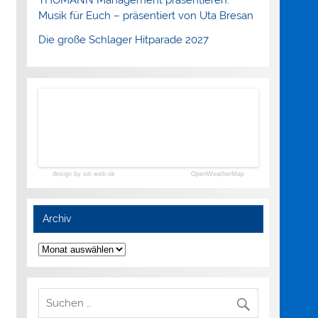
Musik für Euch – präsentiert von Uta Bresan
Die große Schlager Hitparade 2027
design by siti web ok
OpenWeatherMap
Archiv
Archiv