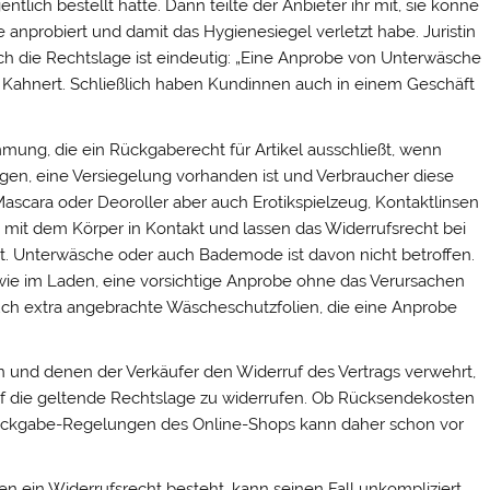
ntlich bestellt hatte. Dann teilte der Anbieter ihr mit, sie könne
 anprobiert und damit das Hygienesiegel verletzt habe. Juristin
ch die Rechtslage ist eindeutig: „Eine Anprobe von Unterwäsche
 so Kahnert. Schließlich haben Kundinnen auch in einem Geschäft
immung, die ein Rückgaberecht für Artikel ausschließt, wenn
gen, eine Versiegelung vorhanden ist und Verbraucher diese
Mascara oder Deoroller aber auch Erotikspielzeug, Kontaktlinsen
mit dem Körper in Kontakt und lassen das Widerrufsrecht bei
t. Unterwäsche oder auch Bademode ist davon nicht betroffen.
wie im Laden, eine vorsichtige Anprobe ohne das Verursachen
h extra angebrachte Wäscheschutzfolien, die eine Anprobe
n und denen der Verkäufer den Widerruf des Vertrags verwehrt,
auf die geltende Rechtslage zu widerrufen. Ob Rücksendekosten
ie Rückgabe-Regelungen des Online-Shops kann daher schon vor
ren ein Widerrufsrecht besteht, kann seinen Fall unkompliziert