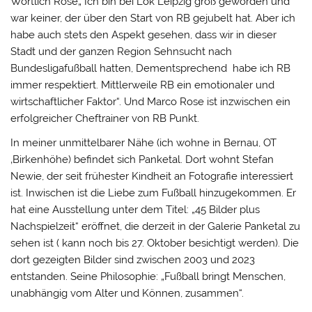
Wörtlich Rose„ Ich bin bei Lok Leipzig groß geworden und
war keiner, der über den Start von RB gejubelt hat. Aber ich
habe auch stets den Aspekt gesehen, dass wir in dieser
Stadt und der ganzen Region Sehnsucht nach
Bundesligafußball hatten, Dementsprechend habe ich RB
immer respektiert. Mittlerweile RB ein emotionaler und
wirtschaftlicher Faktor“. Und Marco Rose ist inzwischen ein
erfolgreicher Cheftrainer von RB Punkt.
In meiner unmittelbarer Nähe (ich wohne in Bernau, OT
‚Birkenhöhe) befindet sich Panketal. Dort wohnt Stefan
Newie, der seit frühester Kindheit an Fotografie interessiert
ist. Inwischen ist die Liebe zum Fußball hinzugekommen. Er
hat eine Ausstellung unter dem Titel: „45 Bilder plus
Nachspielzeit“ eröffnet, die derzeit in der Galerie Panketal zu
sehen ist ( kann noch bis 27. Oktober besichtigt werden). Die
dort gezeigten Bilder sind zwischen 2003 und 2023
entstanden. Seine Philosophie: „Fußball bringt Menschen,
unabhängig vom Alter und Können, zusammen“.