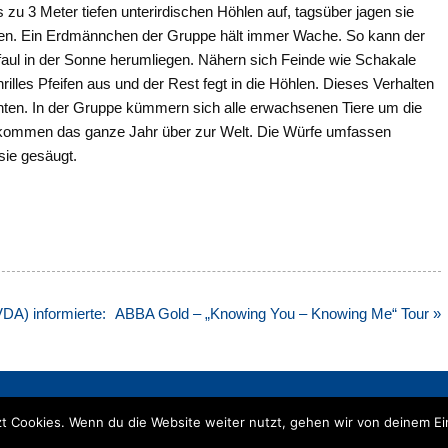
 zu 3 Meter tiefen unterirdischen Höhlen auf, tagsüber jagen sie
ten. Ein Erdmännchen der Gruppe hält immer Wache. So kann der
faul in der Sonne herumliegen. Nähern sich Feinde wie Schakale
illes Pfeifen aus und der Rest fegt in die Höhlen. Dieses Verhalten
hten. In der Gruppe kümmern sich alle erwachsenen Tiere um die
e kommen das ganze Jahr über zur Welt. Die Würfe umfassen
sie gesäugt.
DA) informierte:
ABBA Gold – „Knowing You – Knowing Me“ Tour »
t Cookies. Wenn du die Website weiter nutzt, gehen wir von deinem Ei