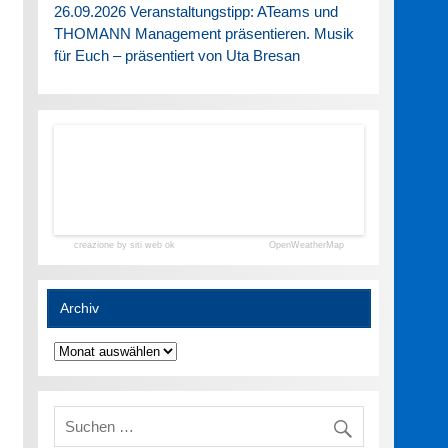
26.09.2026 Veranstaltungstipp: ATeams und
THOMANN Management präsentieren. Musik
für Euch – präsentiert von Uta Bresan
creazione by siti web ok
OpenWeatherMap
Archiv
Archiv