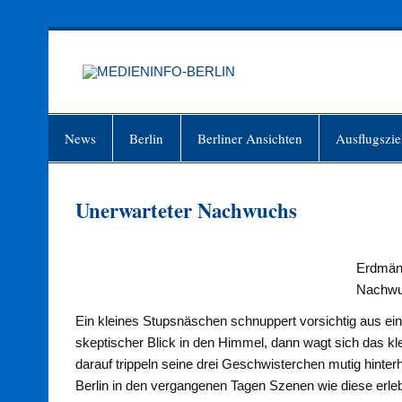
Zum
Inhalt
springen
MEDIEN
Just another WordPress site
News
Berlin
Berliner Ansichten
Ausflugszie
Unerwarteter Nachwuchs
Erdmän
Nachwu
Ein kleines Stupsnäschen schnuppert vorsichtig aus einem
skeptischer Blick in den Himmel, dann wagt sich das kl
darauf trippeln seine drei Geschwisterchen mutig hinte
Berlin in den vergangenen Tagen Szenen wie diese erle