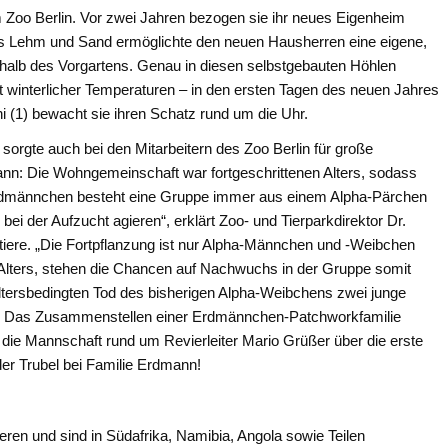
 Zoo Berlin. Vor zwei Jahren bezogen sie ihr neues Eigenheim
s Lehm und Sand ermöglichte den neuen Hausherren eine eigene,
rhalb des Vorgartens. Genau in diesen selbstgebauten Höhlen
et winterlicher Temperaturen – in den ersten Tagen des neuen Jahres
 (1) bewacht sie ihren Schatz rund um die Uhr.
rgte auch bei den Mitarbeitern des Zoo Berlin für große
nn: Die Wohngemeinschaft war fortgeschrittenen Alters, sodass
rdmännchen besteht eine Gruppe immer aus einem Alpha-Pärchen
bei der Aufzucht agieren“, erklärt Zoo- und Tierparkdirektor Dr.
tiere. „Die Fortpflanzung ist nur Alpha-Männchen und -Weibchen
en Alters, stehen die Chancen auf Nachwuchs in der Gruppe somit
altersbedingten Tod des bisherigen Alpha-Weibchens zwei junge
 Das Zusammenstellen einer Erdmännchen-Patchworkfamilie
h die Mannschaft rund um Revierleiter Mario Grüßer über die erste
er Trubel bei Familie Erdmann!
ren und sind in Südafrika, Namibia, Angola sowie Teilen