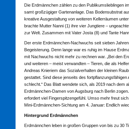
Die Erdmännchen zählen zu den Publikumslieblingen im
samt großzügiger Gartenanlage. Das Bodensubstrat au
kreative Ausgestaltung von weiteren Kellerräumen unte
brachte Mutter Nanni (1) ihre vier Jungtiere – ungeacht
zur Welt. Zusammen mit Vater Josta (8) und Tante Hanni
Der erste Erdmännchen-Nachwuchs seit sieben Jahren so
Begeisterung. Denn lange war es ruhig im Hause Erdma
mit Nachwuchs nicht mehr zu rechnen war. „Bei den E
und weiteren – meist verwandten – Tieren, die als Helfer 
Andreas Knieriem das Sozialverhalten der kleinen Raub
gestattet. Sind diese jenseits des fortpflanzungsfähig
schlecht.“ Das Blatt wendete sich, als 2019 nach dem 
Erdmännchen-Damen von Augsburg nach Berlin zogen.
erfordert viel Fingerspitzengefühl. Umso mehr freut sic
Mini-Erdmännchen-Sichtung am 4. Januar: Endlich wied
Hintergrund Erdmännchen
Erdmännchen leben in großen Gruppen von bis zu 30 Tie