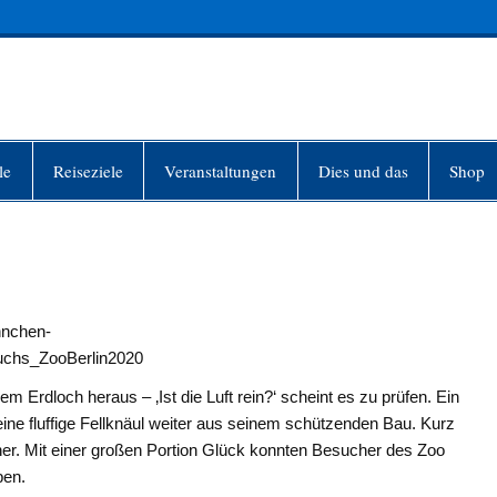
INFO-BERLIN
le
Reiseziele
Veranstaltungen
Dies und das
Shop
nchen-
chs_ZooBerlin2020
 Erdloch heraus – ‚Ist die Luft rein?‘ scheint es zu prüfen. Ein
eine fluffige Fellknäul weiter aus seinem schützenden Bau. Kurz
rher. Mit einer großen Portion Glück konnten Besucher des Zoo
ben.