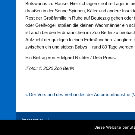
Botswanas zu Hause. Hier schlagen sie ihre Lager in bis
draußen in der Sonne Spinnen, Käfer und andere Insek
Rest der Großfamilie in Ruhe auf Beutezug gehen oder 
oder Greifvögel, stoßen die kleinen Wachmänner ein schr
ist auch bei den Erdmännchen im Zoo Berlin zu beobac
Aufzucht der quirligen kleinen Erdmännchen. Jungtier
zwischen ein und sieben Babys – rund 80 Tage werden 
Ein Beitrag von Edelgard Richter / Dela Press.
:Foto:: © 2020 Zoo Berlin
Beitragsnavigation
« Der Vorstand des Verbandes der Automobilindustrie (V
Impressum
Diese Website benutz