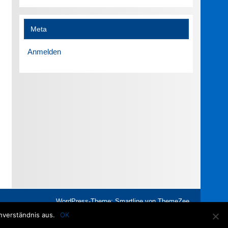
Meta
Anmelden
WordPress-Theme: Smartline von ThemeZee.
nverständnis aus.
OK