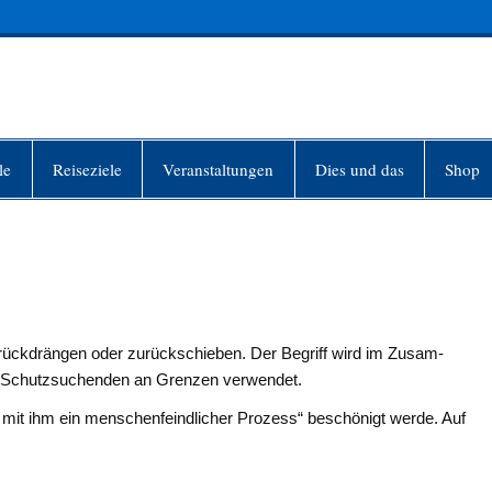
INFO-BERLIN
le
Reiseziele
Veranstaltungen
Dies und das
Shop
ückdrän­gen oder zurückschieben. Der Begriff wird im Zusam­
n Schutzsuchenden an Grenzen verwendet.
l mit ihm ein menschen­feindlicher Prozess“ be­schönigt werde. Auf