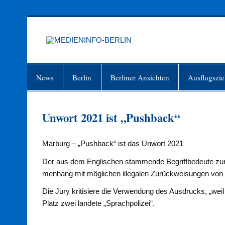
Zum
Inhalt
springen
MEDIEN
Just another WordPress site
News
Berlin
Berliner Ansichten
Ausflugszie
Unwort 2021 ist „Pushback“
Marburg – „Pushback“ ist das Unwort 2021
Der aus dem Englischen stammende Be­griffbedeute zur
menhang mit möglichen il­legalen Zurückweisungen vo
Die Jury kritisiere die Verwen­dung des Ausdrucks, „wei
Platz zwei landete „Sprachpoli­zei“.