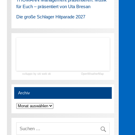
für Euch – präsentiert von Uta Bresan
Die große Schlager Hitparade 2027
sviluppo by siti web ok
OpenWeatherMap
Archiv
Archiv