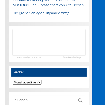
Musik für Euch – präsentiert von Uta Bresan
Die große Schlager Hitparade 2027
creazione by siti web ok
OpenWeatherMap
Archiv
Archiv