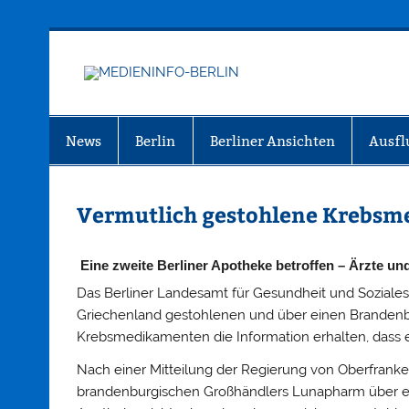
Zum
Inhalt
springen
MEDIEN
Just another WordPress site
News
Berlin
Berliner Ansichten
Ausfl
Vermutlich gestohlene Krebs
Eine zweite Berliner Apotheke betroffen – Ärzte un
Das Berliner Landesamt für Gesundheit und Soziales
Griechenland gestohlenen und über einen Branden
Krebsmedikamenten die Information erhalten, dass ei
Nach einer Mitteilung der Regierung von Oberfrank
brandenburgischen Großhändlers Lunapharm über e