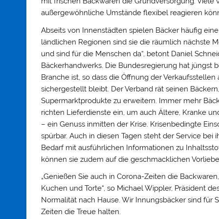
mit frischen Backwaren die Grundversorgung. Viele vo
außergewöhnliche Umstände flexibel reagieren kön
Abseits von Innenstädten spielen Bäcker häufig eine
ländlichen Regionen sind sie die räumlich nächste M
und sind für die Menschen da“, betont Daniel Schne
Bäckerhandwerks. Die Bundesregierung hat jüngst b
Branche ist, so dass die Öffnung der Verkaufsstelle
sichergestellt bleibt. Der Verband rät seinen Bäcker
Supermarktprodukte zu erweitern. Immer mehr Bäcker
richten Lieferdienste ein, um auch Ältere, Kranke 
– ein Genuss inmitten der Krise. Krisenbedingte Ei
spürbar. Auch in diesen Tagen steht der Service bei
Bedarf mit ausführlichen Informationen zu Inhaltsst
können sie zudem auf die geschmacklichen Vorlieben
„Genießen Sie auch in Corona-Zeiten die Backwaren, 
Kuchen und Torte“, so Michael Wippler, Präsident des
Normalität nach Hause. Wir Innungsbäcker sind für S
Zeiten die Treue halten.