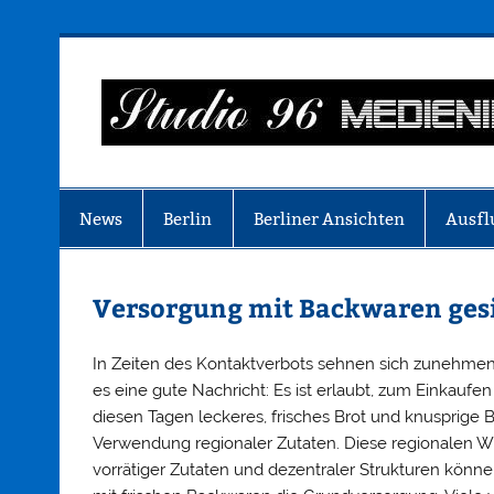
Zum
Inhalt
springen
Just another WordPress site
News
Berlin
Berliner Ansichten
Ausfl
Versorgung mit Backwaren ges
In Zeiten des Kontaktverbots sehnen sich zunehmend
es eine gute Nachricht: Es ist erlaubt, zum Einkaufe
diesen Tagen leckeres, frisches Brot und knusprige Br
Verwendung regionaler Zutaten. Diese regionalen Wirt
vorrätiger Zutaten und dezentraler Strukturen kön