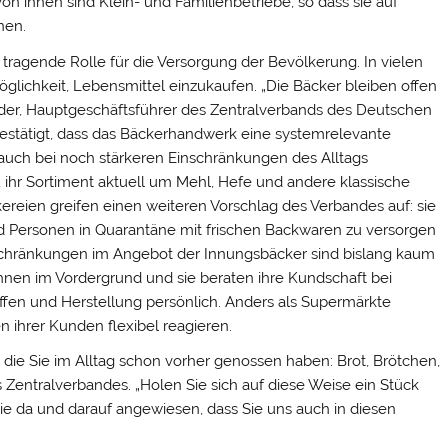
n ihnen sind Klein- und Familienbetriebe, so dass sie auf
nen.
 tragende Rolle für die Versorgung der Bevölkerung. In vielen
öglichkeit, Lebensmittel einzukaufen. „Die Bäcker bleiben offen
ider, Hauptgeschäftsführer des Zentralverbands des Deutschen
estätigt, dass das Bäckerhandwerk eine systemrelevante
n auch bei noch stärkeren Einschränkungen des Alltags
n, ihr Sortiment aktuell um Mehl, Hefe und andere klassische
eien greifen einen weiteren Vorschlag des Verbandes auf: sie
und Personen in Quarantäne mit frischen Backwaren zu versorgen
nschränkungen im Angebot der Innungsbäcker sind bislang kaum
 ihnen im Vordergrund und sie beraten ihre Kundschaft bei
offen und Herstellung persönlich. Anders als Supermärkte
 ihrer Kunden flexibel reagieren.
die Sie im Alltag schon vorher genossen haben: Brot, Brötchen,
 Zentralverbandes. „Holen Sie sich auf diese Weise ein Stück
ie da und darauf angewiesen, dass Sie uns auch in diesen