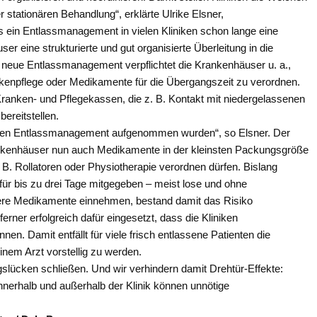
 stationären Behandlung“, erklärte Ulrike Elsner,
s ein Entlassmanagement in vielen Kliniken schon lange eine
r eine strukturierte und gut organisierte Überleitung in die
s neue Entlassmanagement verpflichtet die Krankenhäuser u. a.,
nkenpflege oder Medikamente für die Übergangszeit zu verordnen.
Kranken- und Pflegekassen, die z. B. Kontakt mit niedergelassenen
ereitstellen.
neuen Entlassmanagement aufgenommen wurden“, so Elsner. Der
rankenhäuser nun auch Medikamente in der kleinsten Packungsgröße
 B. Rollatoren oder Physiotherapie verordnen dürfen. Bislang
ür bis zu drei Tage mitgegeben – meist lose und ohne
ehrere Medikamente einnehmen, bestand damit das Risiko
ner erfolgreich dafür eingesetzt, dass die Kliniken
en. Damit entfällt für viele frisch entlassene Patienten die
nem Arzt vorstellig zu werden.
lücken schließen. Und wir verhindern damit Drehtür-Effekte:
innerhalb und außerhalb der Klinik können unnötige