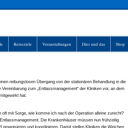
INFO-BERLIN
le
Reiseziele
Veranstaltungen
Dies und das
Shop
inen reibungslosen Übergang von der stationären Behandlung in die
ine Vereinbarung zum „Entlassmanagement“ der Kliniken vor, an dem
itgewirkt hat.
 oft mit Sorge, wie komme ich nach der Operation alleine zurecht?
e Entlassmanagement. Die Krankenhäuser müssen nun frühzeitig
 organisieren und koordinieren. Damit stellen Kliniken die Weichen