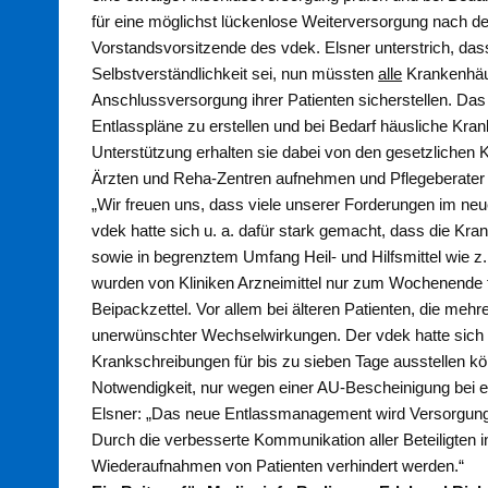
für eine möglichst lückenlose Weiterversorgung nach der
Vorstandsvorsitzende des vdek. Elsner unterstrich, das
Selbstverständlichkeit sei, nun müssten
alle
Krankenhäuse
Anschlussversorgung ihrer Patienten sicherstellen. Da
Entlasspläne zu erstellen und bei Bedarf häusliche Kra
Unterstützung erhalten sie dabei von den gesetzlichen 
Ärzten und Reha-Zentren aufnehmen und Pflegeberater b
„Wir freuen uns, dass viele unserer Forderungen im 
vdek hatte sich u. a. dafür stark gemacht, dass die K
sowie in begrenztem Umfang Heil- und Hilfsmittel wie z.
wurden von Kliniken Arzneimittel nur zum Wochenende f
Beipackzettel. Vor allem bei älteren Patienten, die m
unerwünschter Wechselwirkungen. Der vdek hatte sich fer
Krankschreibungen für bis zu sieben Tage ausstellen könn
Notwendigkeit, nur wegen einer AU-Bescheinigung bei ei
Elsner: „Das neue Entlassmanagement wird Versorgungs
Durch die verbesserte Kommunikation aller Beteiligten 
Wiederaufnahmen von Patienten verhindert werden.“