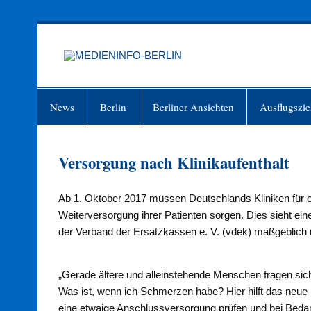
Zum
Inhalt
springen
MEDIEN
Just another WordPress site
News
Berlin
Berliner Ansichten
Ausflugszie
Versorgung nach Klinikaufenthalt
Ab 1. Oktober 2017 müssen Deutschlands Kliniken für e
Weiterversorgung ihrer Patienten sorgen. Dies sieht e
der Verband der Ersatzkassen e. V. (vdek) maßgeblich m
„Gerade ältere und alleinstehende Menschen fragen sich
Was ist, wenn ich Schmerzen habe? Hier hilft das neu
eine etwaige Anschlussversorgung prüfen und bei Bedarf