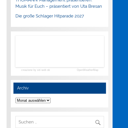
Musik für Euch – präsentiert von Uta Bresan
Die große Schlager Hitparade 2027
creazione by siti web ok
OpenWeatherMap
Archiv
Archiv