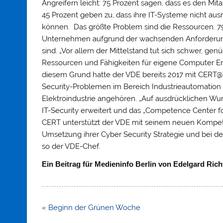
Angreifern leicht: 75 Prozent sagen, dass es den Mitar
45 Prozent geben zu, dass ihre IT-Systeme nicht aus
können. Das größte Problem sind die Ressourcen. 79
Unternehmen aufgrund der wachsenden Anforderungen
sind. „Vor allem der Mittelstand tut sich schwer, gen
Ressourcen und Fähigkeiten für eigene Computer Em
diesem Grund hatte der VDE bereits 2017 mit CERT@V
Security-Problemen im Bereich Industrieautomation g
Elektroindustrie angehören. „Auf ausdrücklichen Wun
IT-Security erweitert und das „Competence Center f
CERT unterstützt der VDE mit seinem neuen Kompe
Umsetzung ihrer Cyber Security Strategie und bei de
so der VDE-Chef.
Ein Beitrag für Medieninfo Berlin von Edelgard Richt
Beitragsnavigation
« Beginn der Grünen Woche