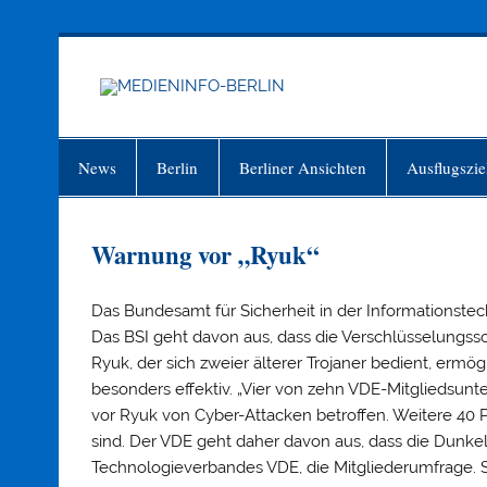
Zum
Inhalt
springen
MEDIEN
Just another WordPress site
News
Berlin
Berliner Ansichten
Ausflugszie
Warnung vor „Ryuk“
Das Bundesamt für Sicherheit in der Informationstec
Das BSI geht davon aus, dass die Verschlüsselungss
Ryuk, der sich zweier älterer Trojaner bedient, erm
besonders effektiv. „Vier von zehn VDE-Mitgliedsu
vor Ryuk von Cyber-Attacken betroffen. Weitere 40 P
sind. Der VDE geht daher davon aus, dass die Dunkelz
Technologieverbandes VDE, die Mitgliederumfrage. S