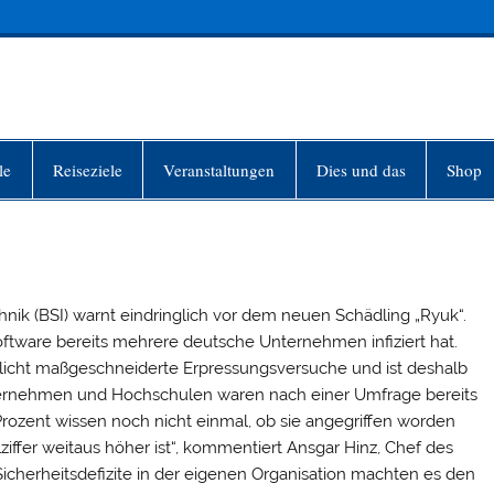
INFO-BERLIN
le
Reiseziele
Veranstaltungen
Dies und das
Shop
hnik (BSI) warnt eindringlich vor dem neuen Schädling „Ryuk“.
oftware bereits mehrere deutsche Unternehmen infiziert hat.
öglicht maßgeschneiderte Erpressungsversuche und ist deshalb
nternehmen und Hochschulen waren nach einer Umfrage bereits
rozent wissen noch nicht einmal, ob sie angegriffen worden
iffer weitaus höher ist“, kommentiert Ansgar Hinz, Chef des
icherheitsdefizite in der eigenen Organisation machten es den