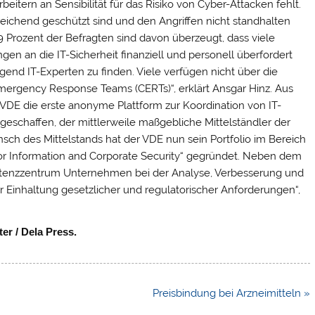
beitern an Sensibilität für das Risiko von Cyber-Attacken fehlt.
reichend geschützt sind und den Angriffen nicht standhalten
 Prozent der Befragten sind davon überzeugt, dass viele
 an die IT-Sicherheit finanziell und personell überfordert
ügend IT-Experten zu finden. Viele verfügen nicht über die
ergency Response Teams (CERTs)“, erklärt Ansgar Hinz. Aus
DE die erste anonyme Plattform zur Koordination von IT-
eschaffen, der mittlerweile maßgebliche Mittelständler der
sch des Mittelstands hat der VDE nun sein Portfolio im Bereich
or Information and Corporate Security“ gegründet. Neben dem
tenzzentrum Unternehmen bei der Analyse, Verbesserung und
r Einhaltung gesetzlicher und regulatorischer Anforderungen“,
er / Dela Press.
Preisbindung bei Arzneimitteln »