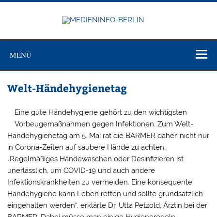
Zum
Inhalt
springen
MEDIEN
Just another WordPress site
BERL
MENÜ
Welt-Händehygienetag
Eine gute Händehygiene gehört zu den wichtigsten
Vorbeugemaßnahmen gegen Infektionen. Zum Welt-
Händehygienetag am 5. Mai rät die BARMER daher, nicht nur
in Corona-Zeiten auf saubere Hände zu achten.
„Regelmäßiges Händewaschen oder Desinfizieren ist
unerlässlich, um COVID-19 und auch andere
Infektionskrankheiten zu vermeiden. Eine konsequente
Händehygiene kann Leben retten und sollte grundsätzlich
eingehalten werden“, erklärte Dr. Utta Petzold, Ärztin bei der