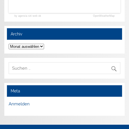
by agenzia siti web ok
OpenWeatherMap
Archiv
Archiv
Meta
Anmelden