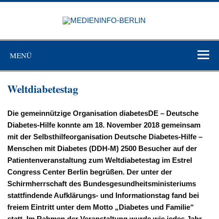
Zum
Inhalt
MEDIEN
springen
BERL
Just another WordPress site
MENÜ
Weltdiabetestag
Die gemeinnützige Organisation diabetesDE – Deutsche
Diabetes-Hilfe konnte am 18. November 2018 gemeinsam
mit der Selbsthilfeorganisation Deutsche Diabetes-Hilfe –
Menschen mit Diabetes (DDH-M) 2500 Besucher auf der
Patientenveranstaltung zum Weltdiabetestag im Estrel
Congress Center Berlin begrüßen. Der unter der
Schirmherrschaft des Bundesgesundheitsministeriums
stattfindende Aufklärungs- und Informationstag fand bei
freiem Eintritt unter dem Motto „Diabetes und Familie“
statt. Im Rahmen der Veranstaltung wurde wie jedes Jahr