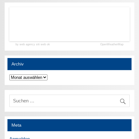
by web agency siti web ok
OpenWeatherMap
Archiv
Archiv
Meta
Anmelden