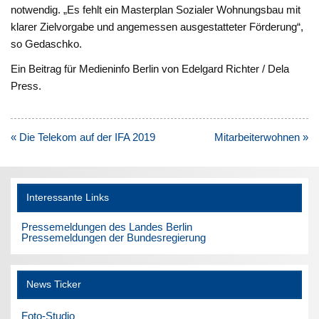
notwendig. „Es fehlt ein Masterplan Sozialer Wohnungsbau mit
klarer Zielvorgabe und angemessen ausgestatteter Förderung“,
so Gedaschko.
Ein Beitrag für Medieninfo Berlin von Edelgard Richter / Dela
Press.
Beitragsnavigation
« Die Telekom auf der IFA 2019
Mitarbeiterwohnen »
Interessante Links
Pressemeldungen des Landes Berlin
Pressemeldungen der Bundesregierung
News Ticker
Foto-Studio