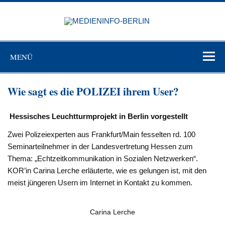
Zum
Inhalt
MEDIEN
springen
BERL
Just another WordPress site
MENÜ
Wie sagt es die POLIZEI ihrem User?
Hessisches Leuchtturmprojekt in Berlin vorgestellt
Zwei Polizeiexperten aus Frankfurt/Main fesselten rd. 100
Seminarteilnehmer in der Landesvertretung Hessen zum
Thema: „Echtzeitkommunikation in Sozialen Netzwerken“.
KOR’in Carina Lerche erläuterte, wie es gelungen ist, mit den
meist jüngeren Usern im Internet in Kontakt zu kommen.
Carina Lerche