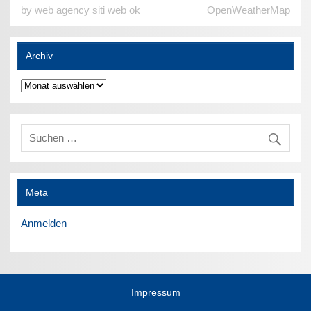
by web agency siti web ok
OpenWeatherMap
Archiv
Archiv
Meta
Anmelden
Impressum