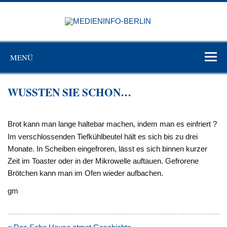
Zum
Inhalt
MEDIEN
springen
BERL
Just another WordPress site
MENÜ
WUSSTEN SIE SCHON…
Brot kann man lange haltebar machen, indem man es einfriert ?
Im verschlossenden Tiefkühlbeutel hält es sich bis zu drei
Monate. In Scheiben eingefroren, lässt es sich binnen kurzer
Zeit im Toaster oder in der Mikrowelle auftauen. Gefrorene
Brötchen kann man im Ofen wieder aufbachen.
gm
Beitragsnavigation