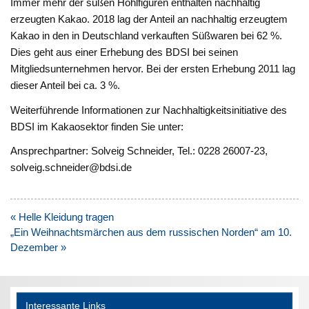
Immer mehr der süßen Hohlfiguren enthalten nachhaltig
erzeugten Kakao. 2018 lag der Anteil an nachhaltig erzeugtem
Kakao in den in Deutschland verkauften Süßwaren bei 62 %.
Dies geht aus einer Erhebung des BDSI bei seinen
Mitgliedsunternehmen hervor. Bei der ersten Erhebung 2011 lag
dieser Anteil bei ca. 3 %.
Weiterführende Informationen zur Nachhaltigkeitsinitiative des
BDSI im Kakaosektor finden Sie unter:
Ansprechpartner: Solveig Schneider, Tel.: 0228 26007-23,
solveig.schneider@bdsi.de
Beitragsnavigation
« Helle Kleidung tragen
„Ein Weihnachtsmärchen aus dem russischen Norden“ am 10.
Dezember »
Interessante Links