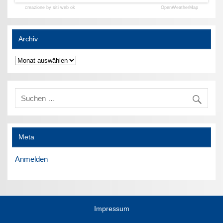
creazione by siti web ok
OpenWeatherMap
Archiv
Archiv
Meta
Anmelden
Impressum