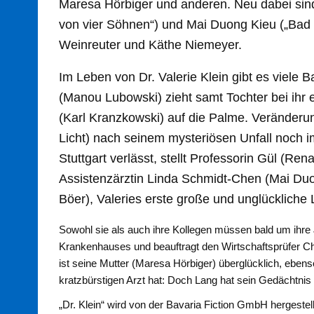
Maresa Hörbiger und anderen. Neu dabei sin
von vier Söhnen“) und Mai Duong Kieu („Bad 
Weinreuter und Käthe Niemeyer.
Im Leben von Dr. Valerie Klein gibt es viele 
(Manou Lubowski) zieht samt Tochter bei ihr e
(Karl Kranzkowski) auf die Palme. Veränderun
Licht) nach seinem mysteriösen Unfall noch im
Stuttgart verlässt, stellt Professorin Gül (Re
Assistenzärztin Linda Schmidt-Chen (Mai Du
Böer), Valeries erste große und unglückliche 
Sowohl sie als auch ihre Kollegen müssen bald um ihre 
Krankenhauses und beauftragt den Wirtschaftsprüfer C
ist seine Mutter (Maresa Hörbiger) überglücklich, ebens
kratzbürstigen Arzt hat: Doch Lang hat sein Gedächtnis 
„Dr. Klein“ wird von der Bavaria Fiction GmbH hergestell