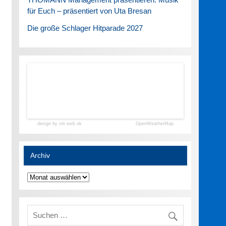
für Euch – präsentiert von Uta Bresan
Die große Schlager Hitparade 2027
design by siti web ok
OpenWeatherMap
Archiv
Archiv