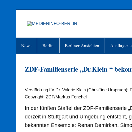
Zum
Inhalt
springen
MEDIEN
Just another WordPress site
News
Berlin
Berliner Ansichten
Ausflugszie
ZDF-Familienserie „Dr.Klein “ beko
Verstärkung für Dr. Valerie Klein (ChrisTine Urspruch)
Copyright: ZDF/Markus Fenchel
In der fünften Staffel der ZDF-Familienserie „D
derzeit in Stuttgart und Umgebung entsteht, 
bekannten Ensemble: Renan Demirkan, Simon