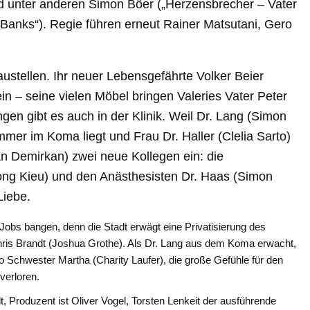
d unter anderen Simon Böer („Herzensbrecher – Vater
Banks“). Regie führen erneut Rainer Matsutani, Gero
Baustellen. Ihr neuer Lebensgefährte Volker Beier
in – seine vielen Möbel bringen Valeries Vater Peter
gen gibt es auch in der Klinik. Weil Dr. Lang (Simon
mer im Koma liegt und Frau Dr. Haller (Clelia Sarto)
nan Demirkan) zwei neue Kollegen ein: die
ong Kieu) und den Anästhesisten Dr. Haas (Simon
Liebe.
Jobs bangen, denn die Stadt erwägt eine Privatisierung des
hris Brandt (Joshua Grothe). Als Dr. Lang aus dem Koma erwacht,
o Schwester Martha (Charity Laufer), die große Gefühle für den
verloren.
t, Produzent ist Oliver Vogel, Torsten Lenkeit der ausführende