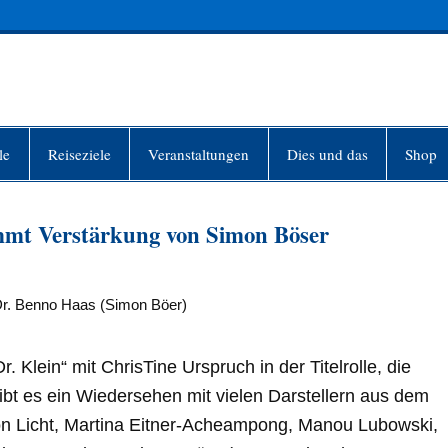
INFO-BERLIN
le
Reiseziele
Veranstaltungen
Dies und das
Shop
mmt Verstärkung von Simon Böser
: Dr. Benno Haas (Simon Böer)
r. Klein“ mit ChrisTine Urspruch in der Titelrolle, die
gibt es ein Wiedersehen mit vielen Darstellern aus dem
 Licht, Martina Eitner-Acheampong, Manou Lubowski,