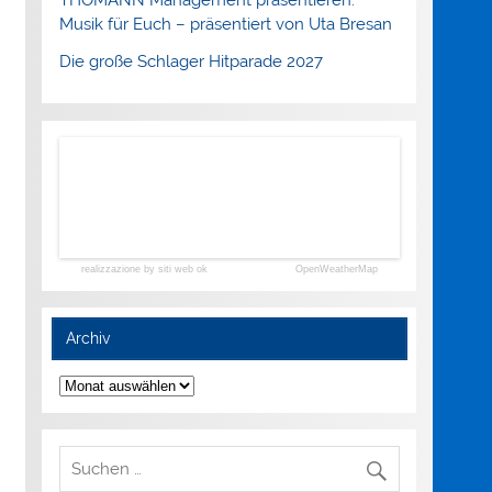
Musik für Euch – präsentiert von Uta Bresan
Die große Schlager Hitparade 2027
realizzazione by siti web ok
OpenWeatherMap
Archiv
Archiv