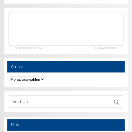
by agenzia siti web ok
OpenWeatherMap
Archiv
Archiv
Meta