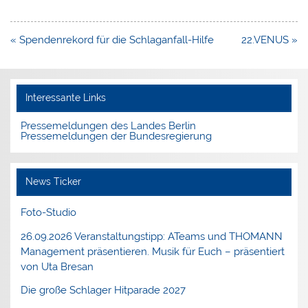
Beitragsnavigation
« Spendenrekord für die Schlaganfall-Hilfe
22.VENUS »
Interessante Links
Pressemeldungen des Landes Berlin
Pressemeldungen der Bundesregierung
News Ticker
Foto-Studio
26.09.2026 Veranstaltungstipp: ATeams und THOMANN
Management präsentieren. Musik für Euch – präsentiert
von Uta Bresan
Die große Schlager Hitparade 2027