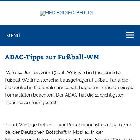
Zum
Inhalt
springen
MEDIEN
Just another WordPress site
BERL
MENÜ
ADAC-Tipps zur Fußball-WM
Vom 14. Juni bis zum 15. Juli 2018 wird in Russland die
Fußball-Weltmeisterschaft ausgetragen. Fußball-Fans, die
die deutsche Nationalmannschaft begleiten, müssen einige
Formalitäten beachten. Der ADAC hat die 11 wichtigsten
Tipps zusammengestellt.
Tipp 1: Vorsoge treffen. – Vor Reisebeginn ist es ratsam, sich
bei der Deutschen Botschaft in Moskau in der
Krisenvorsorgeliste registrieren zu lassen. So erhält man im