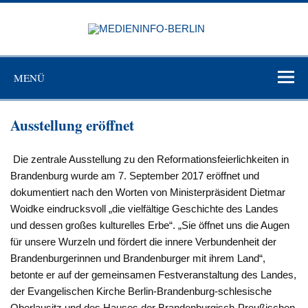
Zum
Inhalt
MEDIEN
springen
BERL
Just another WordPress site
MENÜ
Ausstellung eröffnet
Die zentrale Ausstellung zu den Reformationsfeierlichkeiten in
Brandenburg wurde am 7. September 2017 eröffnet und
dokumentiert nach den Worten von Ministerpräsident Dietmar
Woidke eindrucksvoll „die vielfältige Geschichte des Landes
und dessen großes kulturelles Erbe“. „Sie öffnet uns die Augen
für unsere Wurzeln und fördert die innere Verbundenheit der
Brandenburgerinnen und Brandenburger mit ihrem Land“,
betonte er auf der gemeinsamen Festveranstaltung des Landes,
der Evangelischen Kirche Berlin-Brandenburg-schlesische
Oberlausitz und des Hauses der Brandenburgisch-Preußischen