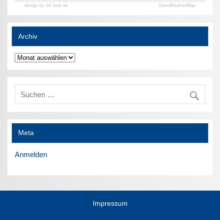
design by siti web ok
OpenWeatherMap
Archiv
Archiv
Meta
Anmelden
Impressum