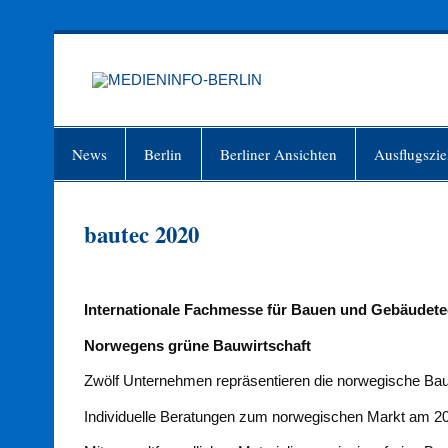
Zum
Inhalt
springen
MEDIEN
Just another WordPress site
News
Berlin
Berliner Ansichten
Ausflugszie
bautec 2020
Internationale Fachmesse für
Bauen und Gebäudetech
Norwegens grüne Bauwirtschaft
Zwölf Unternehmen repräsentieren die norwegische Bau
Individuelle Beratungen zum norwegischen Markt am 20