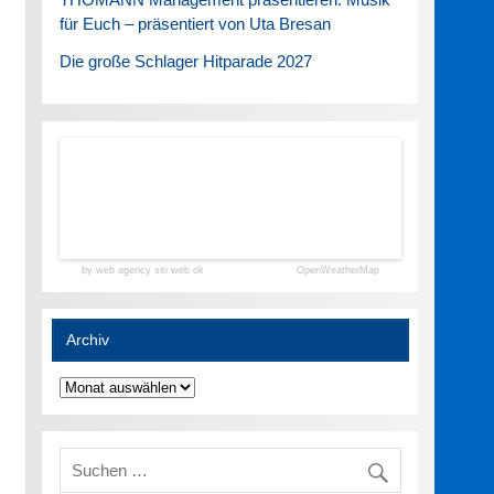
für Euch – präsentiert von Uta Bresan
Die große Schlager Hitparade 2027
by web agency siti web ok
OpenWeatherMap
Archiv
Archiv