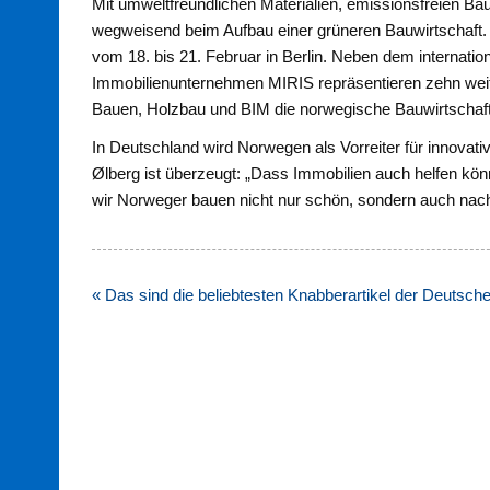
Mit umweltfreundlichen Materialien, emissionsfreien Bau
wegweisend beim Aufbau einer grüneren Bauwirtschaft. W
vom 18. bis 21. Februar in Berlin. Neben dem internati
Immobilienunternehmen MIRIS repräsentieren zehn weit
Bauen, Holzbau und BIM die norwegische Bauwirtschaft a
In Deutschland wird Norwegen als Vorreiter für innova
Ølberg ist überzeugt: „Dass Immobilien auch helfen kön
wir Norweger bauen nicht nur schön, sondern auch nac
Beitragsnavigation
« Das sind die beliebtesten Knabberartikel der Deutsc