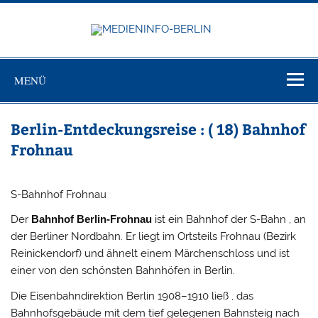
Zum
Inhalt
springen
MEDIEN
Just another WordPress site
BERL
MENÜ
Berlin-Entdeckungsreise : ( 18) Bahnhof
Frohnau
S-Bahnhof Frohnau
Der
Bahnhof Berlin-Frohnau
ist ein Bahnhof der S-Bahn , an
der Berliner Nordbahn. Er liegt im Ortsteils Frohnau (Bezirk
Reinickendorf) und ähnelt einem Märchenschloss und ist
einer von den schönsten Bahnhöfen in Berlin.
Die Eisenbahndirektion Berlin 1908–1910 ließ , das
Bahnhofsgebäude mit dem tief gelegenen Bahnsteig nach