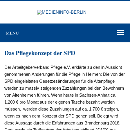
Zum
Inhalt
MEDIEN
springen
BERL
Just another WordPress site
MENÜ
Das Pflegekonzept der SPD
Der Arbeitgeberverband Pflege e.V. erklärte zu den in Aussicht
genommenen Änderungen für die Pflege in Heimen: Die von der
SPD eingeleiteten Gesetzesänderungen für die Altenpflege
werden zu massiv steigenden Zuzahlungen bei den Bewohnern
von Altenheimen führen. Wenn heute in Sachsen-Anhalt ca.
1.200 € pro Monat aus der eigenen Tasche bezahlt werden
müssen, werden diese Zuzahlungen auf ca. 1.700 € steigen,
wenn es nach dem Konzept der SPD gehen soll. Belegt wird
diese Aussage durch die Erfahrungen aus Brandenburg 2018.
Dort wurde ein Tarifvertrag der Arbeiterwohlfahrt (AWO) mit