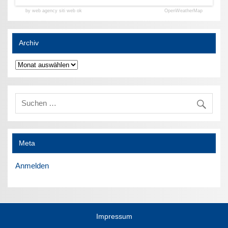
by web agency siti web ok
OpenWeatherMap
Archiv
Archiv
Meta
Anmelden
Impressum