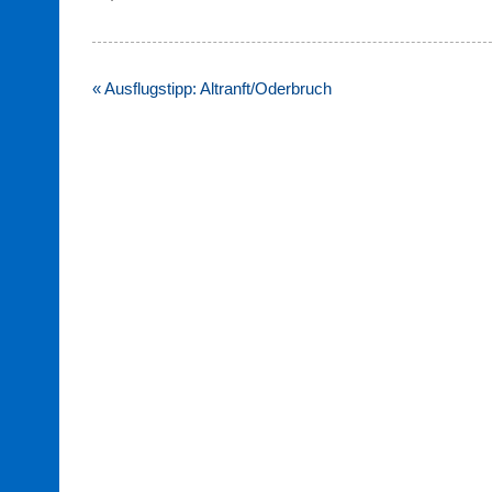
Beitragsnavigation
« Ausflugstipp: Altranft/Oderbruch