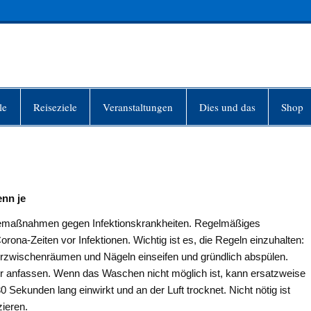
INFO-BERLIN
le
Reiseziele
Veranstaltungen
Dies und das
Shop
nn je
gemaßnahmen gegen Infektionskrankheiten. Regelmäßiges
rona-Zeiten vor Infektionen. Wichtig ist es, die Regeln einzuhalten:
rzwischenräumen und Nägeln einseifen und gründlich abspülen.
 anfassen. Wenn das Waschen nicht möglich ist, kann ersatzweise
Sekunden lang einwirkt und an der Luft trocknet. Nicht nötig ist
zieren.