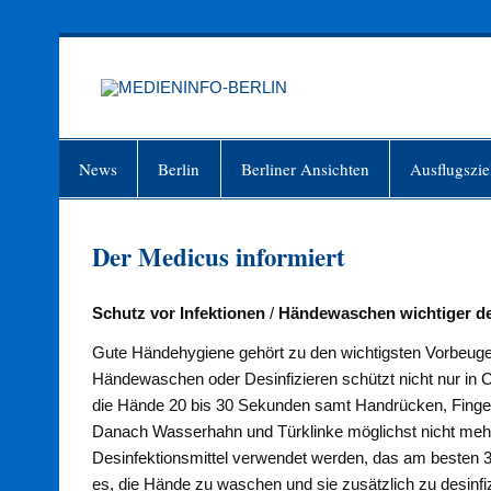
Zum
Inhalt
springen
MEDIEN
Just another WordPress site
News
Berlin
Berliner Ansichten
Ausflugszie
Der Medicus informiert
Schutz vor Infektionen
/
Händewaschen wichtiger de
Gute Händehygiene gehört zu den wichtigsten Vorbeu
Händewaschen oder Desinfizieren schützt nicht nur in Co
die Hände 20 bis 30 Sekunden samt Handrücken, Finge
Danach Wasserhahn und Türklinke möglichst nicht mehr
Desinfektionsmittel verwendet werden, das am besten 30 
es, die Hände zu waschen und sie zusätzlich zu desinfi