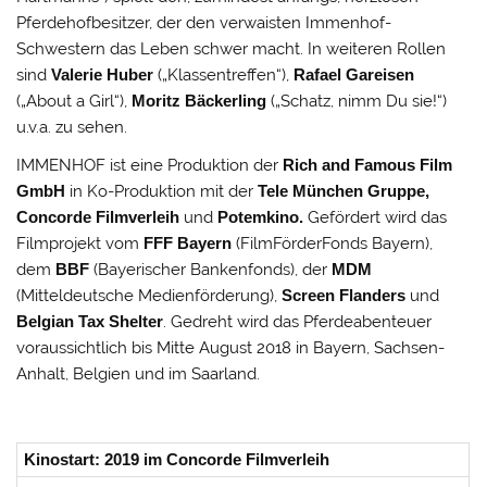
Pferdehofbesitzer, der den verwaisten Immenhof-
Schwestern das Leben schwer macht. In weiteren Rollen
sind
Valerie Huber
(„Klassentreffen“),
Rafael Gareisen
(„About a Girl“),
Moritz Bäckerling
(„Schatz, nimm Du sie!“)
u.v.a. zu sehen.
IMMENHOF ist eine Produktion der
Rich and Famous Film
GmbH
in Ko-Produktion mit der
Tele München Gruppe,
Concorde Filmverleih
und
Potemkino.
Gefördert wird das
Filmprojekt vom
FFF Bayern
(FilmFörderFonds Bayern),
dem
BBF
(Bayerischer Bankenfonds), der
MDM
(Mitteldeutsche Medienförderung),
Screen Flanders
und
Belgian Tax Shelter
. Gedreht wird das Pferdeabenteuer
voraussichtlich bis Mitte August 2018 in Bayern, Sachsen-
Anhalt, Belgien und im Saarland.
Kinostart: 2019 im Concorde Filmverleih