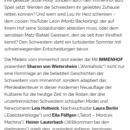
ihre geliebte Stute Holly, sondern auch den Immenhof aufs
Spiel setzt. Werden die Schwestern ihr geliebtes Zuhause
retten können? Und wem wird Lou ihr Herz schenken –
dem coolen YouTuber Leon (Moritz Bäckerling), der auf
ihrem Hof seine Sozialstunden ableisten muss, oder dem
sensiblen Matz (Rafael Gareisen), den sie seit ihrer Kindheit
kennt? Den Schwestern steht ein turbulenter Sommer mit
schwerwiegenden Entscheidungen bevor…
Die Mädels vom Immenhof sind wieder da! Mit
IMMENHOF
präsentiert
Sharon von Wietersheim
(„Workaholic“) nicht nur
eine Hommage an die beliebten Geschichten der
Schwestern vom Immenhof, sondern adaptiert das
Pferdeabenteuer in dieser modernen Neuauflage der
Kultserie für die heutige Zeit. In die Rollen der drei
unzertrennlichen Schwestern schlüpfen Model und
Newcomerin
Leia Holtwick
, Nachwuchsstar
Laura Berlin
(„Edelsteintrilogie“) und
Ella Päffgen
(„Tatort – Mord ex
Machina“).
Heiner Lauterbach
(„Willkommen bei den
Hartmanns“) spielt den, zumindest anfangs, herzlosen