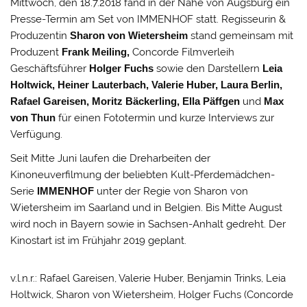
Mittwoch, den 18.7.2018 fand in der Nähe von Augsburg ein
Presse-Termin am Set von IMMENHOF statt. Regisseurin &
Produzentin
Sharon von Wietersheim
stand gemeinsam mit
Produzent
Frank Meiling,
Concorde Filmverleih
Geschäftsführer
Holger Fuchs
sowie den Darstellern
Leia
Holtwick,
Heiner Lauterbach, Valerie Huber, Laura Berlin,
Rafael Gareisen, Moritz Bäckerling, Ella Päffgen
und
Max
von Thun
für einen Fototermin und kurze Interviews zur
Verfügung.
Seit Mitte Juni laufen die Dreharbeiten der
Kinoneuverfilmung der beliebten Kult-Pferdemädchen-
Serie
IMMENHOF
unter der Regie von Sharon von
Wietersheim im Saarland und in Belgien. Bis Mitte August
wird noch in Bayern sowie in Sachsen-Anhalt gedreht. Der
Kinostart ist im Frühjahr 2019 geplant.
v.l.n.r.: Rafael Gareisen, Valerie Huber, Benjamin Trinks, Leia
Holtwick, Sharon von Wietersheim, Holger Fuchs (Concorde