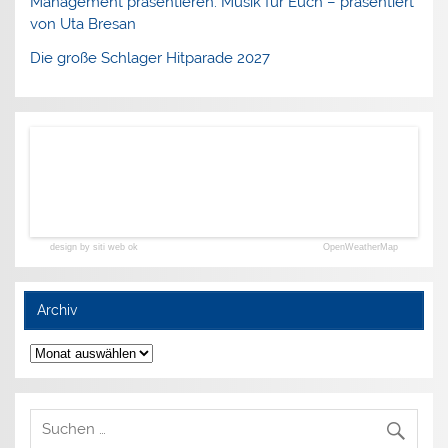
Management präsentieren. Musik für Euch – präsentiert
von Uta Bresan
Die große Schlager Hitparade 2027
design by siti web ok
OpenWeatherMap
Archiv
Archiv