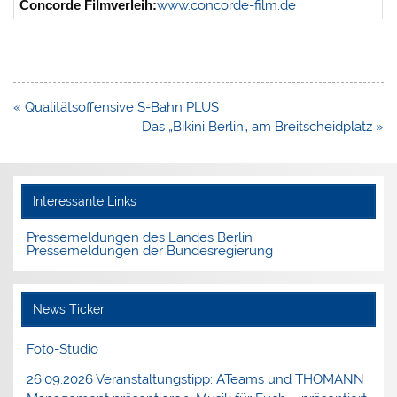
Concorde Filmverleih:
www.concorde-film.de
Beitragsnavigation
« Qualitätsoffensive S-Bahn PLUS
Das „Bikini Berlin„ am Breitscheidplatz »
Interessante Links
Pressemeldungen des Landes Berlin
Pressemeldungen der Bundesregierung
News Ticker
Foto-Studio
26.09.2026 Veranstaltungstipp: ATeams und THOMANN