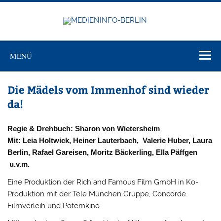
Zum
Inhalt
springen
MEDIEN
Just another WordPress site
BERL
MENÜ
Die Mädels vom Immenhof sind wieder
da!
Regie & Drehbuch: Sharon von Wietersheim
Mit: Leia Holtwick, Heiner Lauterbach, Valerie Huber, Laura
Berlin, Rafael Gareisen, Moritz Bäckerling, Ella Päffgen
u.v.m.
Eine Produktion der Rich and Famous Film GmbH in Ko-
Produktion mit der Tele München Gruppe, Concorde
Filmverleih und Potemkino