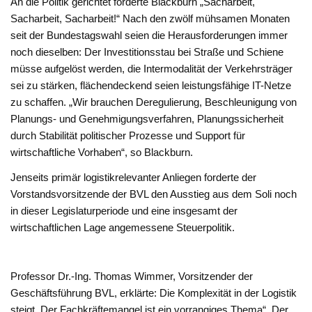
An die Politik gerichtet forderte Blackburn „Sacharbeit,
Sacharbeit, Sacharbeit!“ Nach den zwölf mühsamen Monaten
seit der Bundestagswahl seien die Herausforderungen immer
noch dieselben: Der Investitionsstau bei Straße und Schiene
müsse aufgelöst werden, die Intermodalität der Verkehrsträger
sei zu stärken, flächendeckend seien leistungsfähige IT-Netze
zu schaffen. „Wir brauchen Deregulierung, Beschleunigung von
Planungs- und Genehmigungsverfahren, Planungssicherheit
durch Stabilität politischer Prozesse und Support für
wirtschaftliche Vorhaben“, so Blackburn.
Jenseits primär logistikrelevanter Anliegen forderte der
Vorstandsvorsitzende der BVL den Ausstieg aus dem Soli noch
in dieser Legislaturperiode und eine insgesamt der
wirtschaftlichen Lage angemessene Steuerpolitik.
Professor Dr.-Ing. Thomas Wimmer, Vorsitzender der
Geschäftsführung BVL, erklärte: Die Komplexität in der Logistik
steigt. Der Fachkräftemangel ist ein vorrangiges Thema“ .Der