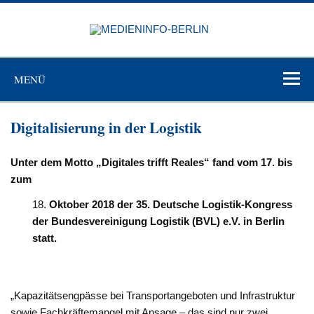
Zum
Inhalt
MEDIEN
springen
BERL
Just another WordPress site
MENÜ
Digitalisierung in der Logistik
Unter dem Motto „Digitales trifft Reales“ fand vom 17. bis
zum
Oktober 2018 der 35. Deutsche Logistik-Kongress
der Bundesvereinigung Logistik (BVL) e.V. in Berlin
statt.
„Kapazitätsengpässe bei Transportangeboten und Infrastruktur
sowie Fachkräftemangel mit Ansage – das sind nur zwei