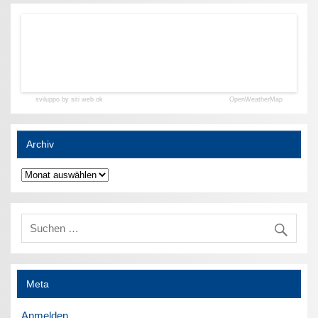
sviluppo by siti web ok
OpenWeatherMap
Archiv
Archiv
Meta
Anmelden