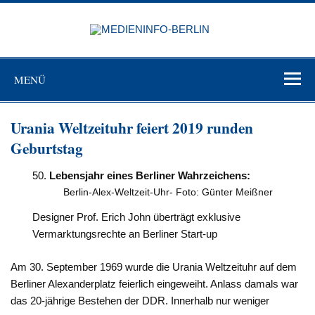
Zum
Inhalt
MEDIEN
springen
BERL
Just another WordPress site
MENÜ
Urania Weltzeituhr feiert 2019 runden
Geburtstag
Lebensjahr eines Berliner Wahrzeichens:
Berlin-Alex-Weltzeit-Uhr- Foto: Günter Meißner
Designer Prof. Erich John überträgt exklusive
Vermarktungsrechte an Berliner Start-up
Am 30. September 1969 wurde die Urania Weltzeituhr auf dem
Berliner Alexanderplatz feierlich eingeweiht. Anlass damals war
das 20-jährige Bestehen der DDR. Innerhalb nur weniger