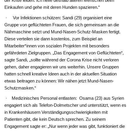
der Krise leiden. Ich helfe deshalb älteren Menschen beim
Einkaufen und gehe mit deren Hunden spazieren.“
· Vor Infektionen schützen: ​ Sandi (29) organisiert eine
Gruppe von geflüchteten Frauen, die sich gemeinsam an die
Nähmaschine setzt und Mund-Nasen-Schutz-Masken fertigt.
Diese verteilen sie dann kostenlos, zum Beispiel an
Mitarbeiter*innen von sozialen Projekten mit besonders
gefährdeten Zielgruppen. „Das Engagement von Geflüchteten“,
sagte Sandi, „sollte während der Corona Krise nicht verloren
gehen, daher engagieren wir uns weiterhin. Unsere Gruppen
hatten schnell kreative Ideen auch in der aktuellen Situation
etwas beitragen zu können: Wir nähen jetzt Mund-Nasen-
Schutzmasken.“
· Medizinisches Personal entlasten: ​ Osama (23) aus Syrien
engagiert sich als Telefon-Dolmetscher und unterstützt, wenn es
in Krankenhäusern Verständigungsschwierigkeiten mit
Patienten gibt, die kein Deutsch sprechen. Zu seinem
Engagement sagte er: „Nur wenn jeder was gibt, funktioniert die