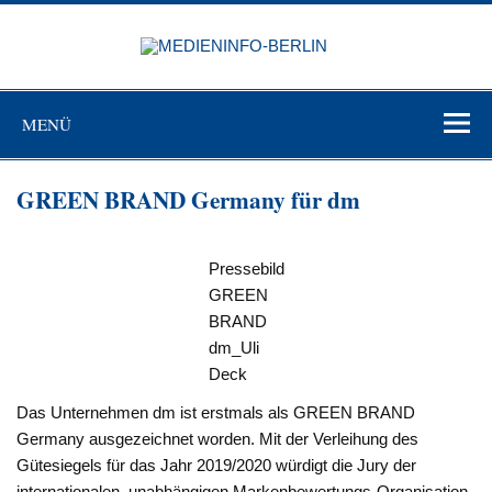
Zum
Inhalt
MEDIEN
springen
BERL
Just another WordPress site
MENÜ
GREEN BRAND Germany für dm
Pressebild
GREEN
BRAND
dm_Uli
Deck
Das Unternehmen dm ist erstmals als GREEN BRAND
Germany ausgezeichnet worden. Mit der Verleihung des
Gütesiegels für das Jahr 2019/2020 würdigt die Jury der
internationalen, unabhängigen Markenbewertungs-Organisation