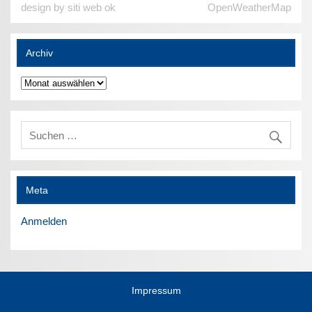
design by siti web ok
OpenWeatherMap
Archiv
Archiv
Meta
Anmelden
Impressum