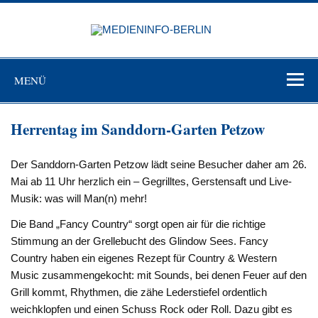
Zum
Inhalt
MEDIEN
springen
BERL
Just another WordPress site
MENÜ
Herrentag im Sanddorn-Garten Petzow
Der Sanddorn-Garten Petzow lädt seine Besucher daher am 26.
Mai ab 11 Uhr herzlich ein – Gegrilltes, Gerstensaft und Live-
Musik: was will Man(n) mehr!
Die Band „Fancy Country“ sorgt open air für die richtige
Stimmung an der Grellebucht des Glindow Sees. Fancy
Country haben ein eigenes Rezept für Country & Western
Music zusammengekocht: mit Sounds, bei denen Feuer auf den
Grill kommt, Rhythmen, die zähe Lederstiefel ordentlich
weichklopfen und einen Schuss Rock oder Roll. Dazu gibt es