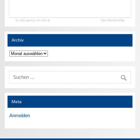
by web agency siti web ok
OpenWeatherMap
Archiv
Archiv
Meta
Anmelden