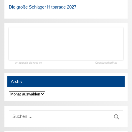
Die große Schlager Hitparade 2027
by agenzia siti web ok
OpenWeatherMap
Archiv
Archiv