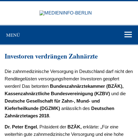
Zum
Inhalt
MEDIEN
springen
BERL
Just another WordPress site
MENÜ
Investoren verdrängen Zahnärzte
Die zahnmedizinische Versorgung in Deutschland darf nicht den
Renditegelüsten versorgungsfremder Investoren geopfert
werden! Das betonten
Bundeszahnärztekammer (BZÄK),
Kassenzahnärztliche Bundesvereinigung (KZBV)
und die
Deutsche Gesellschaft für Zahn-, Mund- und
Kieferheilkunde (DGZMK)
anlässlich des
Deutschen
Zahnärztetages 2018
.
Dr. Peter Engel
, Präsident der
BZÄK,
erklärte: „Für eine
weiterhin gute zahnmedizinische Versorgung und eine hohe