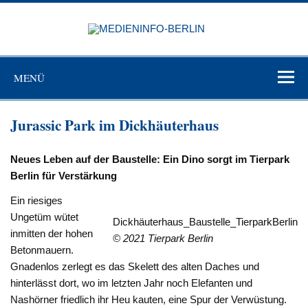
Zum
Inhalt
MEDIEN
springen
BERL
Just another WordPress site
MENÜ
Jurassic Park im Dickhäuterhaus
Neues Leben auf der Baustelle: Ein Dino sorgt im Tierpark
Berlin für Verstärkung
Ein riesiges
Ungetüm wütet
Dickhäuterhaus_Baustelle_TierparkBerlin
inmitten der hohen
© 2021 Tierpark Berlin
Betonmauern.
Gnadenlos zerlegt es das Skelett des alten Daches und
hinterlässt dort, wo im letzten Jahr noch Elefanten und
Nashörner friedlich ihr Heu kauten, eine Spur der Verwüstung.