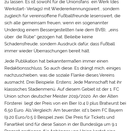
zu lassen. Es ist sowohl für die Unionsfans ein Werk (des
Werkstart- Verlags) mit Wiedererkennungswert , sondern
zugleich für vereinsoffene Fußballfreunde lesenswert, die
sich alle gemeinsam freuen, wenn ein sogenannter
Underdog einem Bessergestellten (wie dem BVB), „eins
über die Rübe“ gezogen hat. Beileibe keine
Schadensfreude, sondern Ausdruck dafür, dass Fußball
immer wieder Überraschungen bereit hält.
Jede Publikation hat bekanntermaßen immer einen
Redaktionsschluss. So auch diese. Es drängt mich, einiges
nachzuschieben, was die soziale Flanke dieses Vereins
ausmacht. Drei Beispiele. Erstens: Jede Mannschaft hat ihr
klassisches Stadienmenü. Auf diesem Gebiet ist der 1. FC
Union schon deutscher Meister 2019/2020. An der Alten
Försterei liegt der Preis von ein Bier (0.4 l) plus Bratwurst bei
6,50 Euro. Als Vergleich: Am teuerster, ist’s beim FC Bayern
(9.20 Euro/0.5 l) Beispiel zwei. Die Preis für Tickets und
Fanartikel sind für diese Saison in der Bundesliga um 9.1