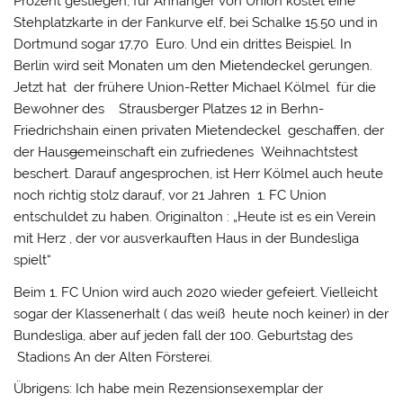
Prozent gestiegen, für Anhänger von Union kostet eine
Stehplatzkarte in der Fankurve elf, bei Schalke 15.50 und in
Dortmund sogar 17,70 Euro. Und ein drittes Beispiel. In
Berlin wird seit Monaten um den Mietendeckel gerungen.
Jetzt hat der frühere Union-Retter Michael Kölmel für die
Bewohner des Strausberger Platzes 12 in Berhn-
Friedrichshain einen privaten Mietendeckel geschaffen, der
der Haus
g
emeinschaft ein zufriedenes
Weihnachtstest
beschert. Darauf angesprochen, ist Herr Kölmel auch heute
noch richtig stolz darauf, vor 21 Jahren 1. FC Union
entschuldet zu haben. Originalton : „Heute ist es ein Verein
mit Herz , der vor ausverkauften Haus in der Bundesliga
spielt“
Beim 1. FC Union wird auch 2020 wieder gefeiert. Vielleicht
sogar der Klassenerhalt ( das weiß heute noch keiner) in der
Bundesliga, aber auf jeden fall der 100. Geburtstag des
Stadions An der Alten Försterei.
Übrigens: Ich habe mein Rezensionsexemplar der