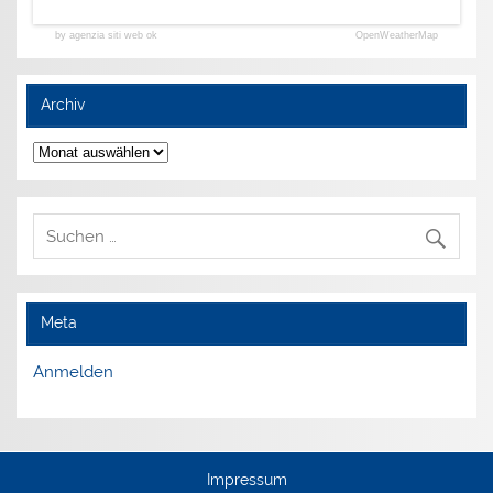
by agenzia siti web ok
OpenWeatherMap
Archiv
Archiv
Meta
Anmelden
Impressum