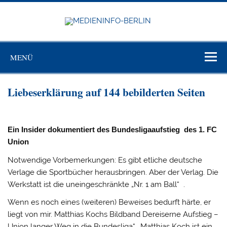
Zum
Inhalt
springen
MEDIEN
BERL
Just another WordPress site
MENÜ
Liebeserklärung auf 144 bebilderten Seiten
Ein Insider dokumentiert des Bundesligaaufstieg des 1. FC
Union
Notwendige Vorbemerkungen: Es gibt etliche deutsche
Verlage die Sportbücher herausbringen. Aber der Verlag. Die
Werkstatt ist die uneingeschränkte „Nr. 1 am Ball“ .
Wenn es noch eines (weiteren) Beweises bedurft härte, er
liegt von mir. Matthias Kochs Bildband Dereiserne Aufstieg –
Union langer Weg in die Bundesliga“. Matthias Koch ist ein