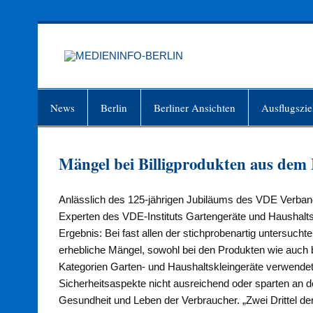
Zum
Inhalt
springen
MEDIEN
Just another WordPress site
News
Berlin
Berliner Ansichten
Ausflugszie
Mängel bei Billigprodukten aus dem 
Anlässlich des 125-jährigen Jubiläums des VDE Verband 
Experten des VDE-Instituts Gartengeräte und Haushaltskl
Ergebnis: Bei fast allen der stichprobenartig untersuc
erhebliche Mängel, sowohl bei den Produkten wie auch be
Kategorien Garten- und Haushaltskleingeräte verwendet
Sicherheitsaspekte nicht ausreichend oder sparten an d
Gesundheit und Leben der Verbraucher. „Zwei Drittel de