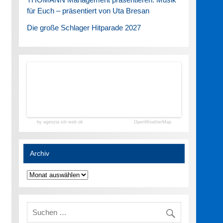
für Euch – präsentiert von Uta Bresan
Die große Schlager Hitparade 2027
by agenzia siti web ok
OpenWeatherMap
Archiv
Archiv