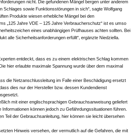
 Anforderungen nicht. Die gefundenen Mängel bergen unter anderem
n Schlages sowie Funktionsstörungen in sich“, sagte Wolfgang
rüften Produkte wiesen erhebliche Mängel bei den
äums „125 Jahre VDE – 125 Jahre Verbraucherschutz“ ist es umso
herheitszeichen eines unabhängigen Prüfhauses achten sollten. Bei
 alle Sicherheitsanforderungen erfüllt“, ergänzte Niedziella.
Experten entdeckt, dass es zu einem elektrischen Schlag kommen
t. Die hier erlaubte maximale Spannung wurde über dem maximal
ass die Netzanschlussleitung im Falle einer Beschädigung ersetzt
dass dies nur der Hersteller bzw. dessen Kundendienst
usgesetzt.
ließlich mit einer englischsprachigen Gebrauchsanweisung geliefert
e Informationen können jedoch zu Gefährdungssituationen führen.
n Teil der Gebrauchsanleitung, hier können sie leicht übersehen
etzten Hinweis versehen, der vermutlich auf die Gefahren, die mit