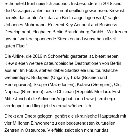
Schönefeld kontinuierlich ausbaut. Insbesondere in 2018 sind
die Passagierzahlen noch einmal deutlich gewachsen. Kiew ist
bereits das achte Ziel, das ab Berlin angeflogen wird,“ sagte
Johannes Mohrmann, Referent Key Account and Business
Development, Flughafen Berlin Brandenburg GmbH. „Wir freuen
uns auf weitere spannende Strecken und wünschen allzeit
guten Flug.“
Die Airline, die 2016 in Schönefeld gestartet ist, bietet neben
Kiew sieben weitere osteuropäische Destinationen von Berlin
aus an. Im Fokus stehen dabei Städteziele und touristische
Geheimtipps: Budapest (Ungarn), Tuzla (Bosnien und
Herzegowina), Skopje (Mazedonien), Kutaisi (Georgien), Cluj
Napoca (Rumänien) sowie Chisinau (Republik Moldau). Erst
Mitte Juni hat die Airline ihr Angebot nach Lwiw (Lemberg)
verdoppelt und fliegt jetzt viermal wöchentlich.
Direkt am Dnepr gelegen, gehört die ukrainische Hauptstadt mit
vier Millionen Einwohner zu den bedeutendsten kulturellen
Zentren in Osteuropa. Vielfältig zeigt sich nicht nur das